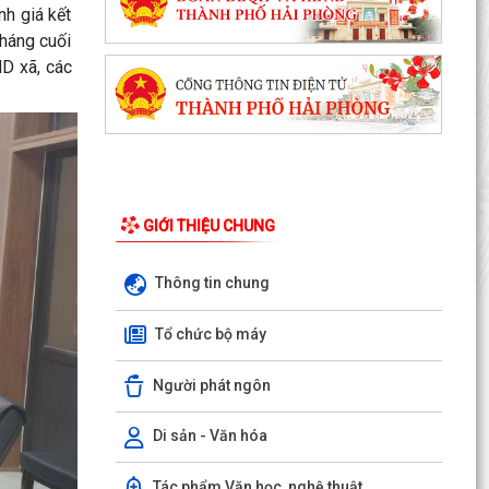
h giá kết
tháng cuối
D xã, các
GIỚI THIỆU CHUNG
Thông tin chung
Uỷ ban nhân dân xã Vĩnh Hải tổ chức Lễ chào cờ
và sinh hoạt dưới cờ tuần đầu tháng 8 năm
Tổ chức bộ máy
2026
Người phát ngôn
Xã Vĩnh Hải tổ chức lễ khởi công xây dựng nhà
tình nghĩa tặng gia đình thương binh nhân dịp
kỷ...
Di sản - Văn hóa
Hội liên hiệp phụ nữ xã Vĩnh Hải thăm hỏi, tặng
Tác phẩm Văn học, nghệ thuật