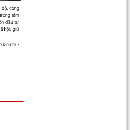
n bộ, công
BẢN TỔNG HỢP Ý KIẾN, TIÉP THU, GIẢI TRÌNH Ý
 trọng tâm
KIẾN GÓP Ý, PHẢN BIỆN XÃ HỘI ĐỐI VỚI DỰ
vốn đầu tư
THẢO NGHỊ QUYẾT...
ã hội; giữ
Hội đồng nhân dân xã Vĩnh Hải tổ chức tiếp xúc
cử tri trước kỳ họp thường lệ giữa năm 2026
 kinh tế -
HĐND xã...
LỄ CHÀO CỜ THÁNG 7 PHÁT HUY TINH THẦN
ĐOÀN KẾT, QUYẾT TÂM HOÀN THÀNH NHIỆM
VỤ
Quyết định kiện toàn Ban chỉ huy phòng thủ dân
sự xã Vĩnh Hải
UBND xã Vĩnh Hải triển khai khẩn trương các
biện pháp ứng phó cơn bão số 01 (MAYSAK)
XÃ VĨNH HẢI KHẨN TRƯƠNG TRIỂN KHAI CÁC
BIỆN PHÁP ỨNG PHÓ BÃO SỐ 1 (BÃO MAYSAK)