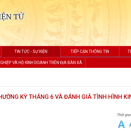
IỆN TỬ
TIN TỨC - SỰ KIỆN
TIẾP CẬN THÔNG TIN
T
GHIỆP VÀ HỘ KINH DOANH TRÊN ĐỊA BÀN XÃ
HƯỜNG KỲ THÁNG 6 VÀ ĐÁNH GIÁ TÌNH HÌNH KIN