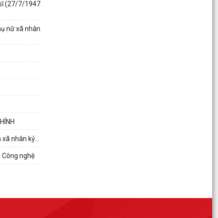
VÀ MƯA LŨ SAU BÃO
 sĩ (27/7/1947
Công điện của Chủ tịch UBND xã Vĩnh Hải về việc
Phụ nữ xã nhân
tập trung phòng chống cơn bão số 01
(MAYSAK)
TỔ ĐẠI BIỂU HĐND THÀNH PHỐ SỐ 8 TIẾP XÚC
CỬ TRI TRƯỚC KỲ HỌP THƯỜNG LỆ GIỮA NĂM
2026
Hội nghị công bố các Quyết định về công tác tổ
chức đối với các Chi bộ cơ sở trực thuộc và công
HÍNH
tác...
 xã nhân kỷ...
Dự thảo Nghị quyết Quy định nội dung chi, mức
chi kinh phí bảo đảm cho công tác xây dựng văn
à Công nghệ
bản...
ĐẠI HỘI ĐẠI BIỂU HỘI KHUYẾN HỌC XÃ VĨNH HẢI
LẦN THỨ I, NHIỆM KỲ 2026–2031 THÀNH CÔNG
TỐT ĐẸP