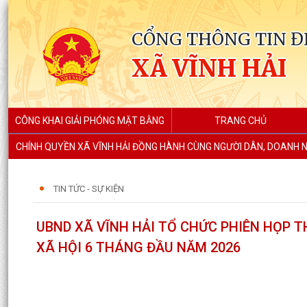
CỔNG THÔNG TIN Đ
XÃ VĨNH HẢI
CÔNG KHAI GIẢI PHÓNG MẶT BẰNG
TRANG CHỦ
CHÍNH QUYỀN XÃ VĨNH HẢI ĐỒNG HÀNH CÙNG NGƯỜI DÂN, DOANH N
TIN TỨC - SỰ KIỆN
UBND XÃ VĨNH HẢI TỔ CHỨC PHIÊN HỌP T
XÃ HỘI 6 THÁNG ĐẦU NĂM 2026