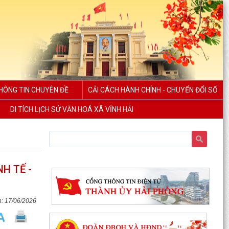
HÔNG TIN CHUYÊN ĐỀ
CẢI CÁCH HÀNH CHÍNH - CHUYỂN ĐỔI SỐ
DI TÍCH LỊCH SỬ VĂN HOÁ XÃ VĨNH HẢI
H TẾ -
17/06/2026