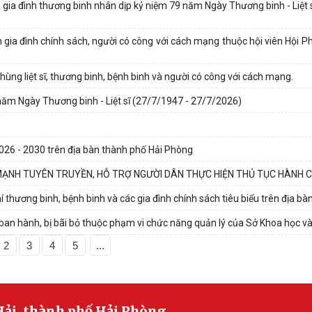
g gia đình thương binh nhân dịp kỷ niệm 79 năm Ngày Thương binh - Liệt
n gia đình chính sách, người có công với cách mạng thuộc hội viên Hội 
hùng liệt sĩ, thương binh, bệnh binh và người có công với cách mạng.
 năm Ngày Thương binh - Liệt sĩ (27/7/1947 - 27/7/2026)
2026 - 2030 trên địa bàn thành phố Hải Phòng
MẠNH TUYÊN TRUYỀN, HỖ TRỢ NGƯỜI DÂN THỰC HIỆN THỦ TỤC HÀNH C
thương binh, bệnh binh và các gia đình chính sách tiêu biểu trên địa bàn
 ban hành, bị bãi bỏ thuộc phạm vi chức năng quản lý của Sở Khoa học v
2
3
4
5
...
Hải, thành phố Hải Phòng