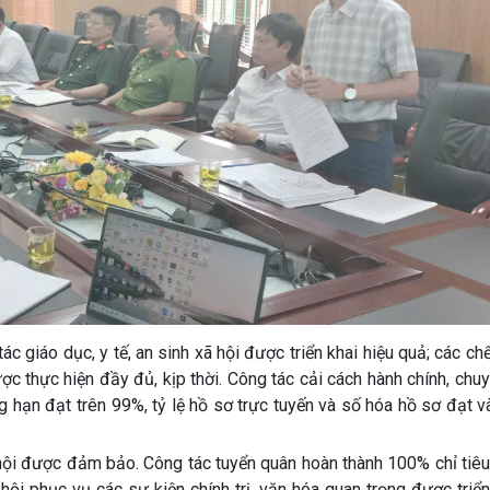
ác giáo dục, y tế, an sinh xã hội được triển khai hiệu quả; các ch
ợc thực hiện đầy đủ, kịp thời. Công tác cải cách hành chính, chu
ng hạn đạt trên 99%, tỷ lệ hồ sơ trực tuyến và số hóa hồ sơ đạt v
 hội được đảm bảo. Công tác tuyển quân hoàn thành 100% chỉ tiêu
hội phục vụ các sự kiện chính trị, văn hóa quan trọng được triển