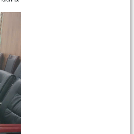
Công bố danh mục TTHC thuộc lĩnh vực quản lý
Sở y tế
Thông báo về việc tiếp công dân; đảm bảo an
ninh trật tự phục vụ kỳ họp thường lệ giữa năm
2026 Hội...
Hội đồng nhân dân xã Vĩnh Hải tổ chức Kỳ họp
thứ 3 (kỳ họp thường lệ giữa năm 2026)
TRUNG TÂM PHỤC VỤ HÀNH CHÍNH CÔNG XÃ
VĨNH HẢI CHÍNH THỨC PHỤC VỤ NGƯỜI DÂN TẠI
ĐỊA ĐIỂM MỚI
Hội nghị hưởng ứng Ngày Dân số Thế giới
(11/7), sơ kết công tác dân số 6 tháng đầu năm
và triển...
UBND XÃ VĨNH HẢI THÔNG BÁO CHUYỂN ĐỊA
ĐIỂM LÀM VIỆC CỦA LÃNH ĐẠO UBND XÃ VÀ
CÁC PHÒNG, BAN, ĐƠN VỊ