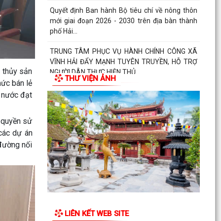
Quyết định Ban hành Bộ tiêu chí về nông thôn
mới giai đoạn 2026 - 2030 trên địa bàn thành
phố Hải...
TRUNG TÂM PHỤC VỤ HÀNH CHÍNH CÔNG XÃ
VĨNH HẢI ĐẨY MẠNH TUYÊN TRUYỀN, HỖ TRỢ
- thủy sản
NGƯỜI DÂN THỰC HIỆN THỦ...
THƯ VIỆN ẢNH
mức bán lẻ
Xã Vĩnh Hải tổ chức các đoàn đến thăm, tặng
 nước đạt
quà các đồng chí thương binh, bệnh binh và các
gia...
 quyền sử
 các dự án
Quyết định về việc công bố Danh mục thủ tục
đường nối
hành chính mới ban hành, bị bãi bỏ thuộc phạm
vi chức...
Quyết định Ban hành Bộ tiêu chí về nông thôn
mới giai đoạn 2026 - 2030trên địa bàn thành
phố Hải...
LIÊN KẾT WEB SITE
Xã Vĩnh Hải phối hợp với Hội đồng hương thành