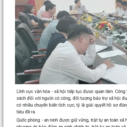
Lĩnh vực văn hóa - xã hội tiếp tục được quan tâm. Công t
sách đối với người có công, đối tượng bảo trợ xã hội đư
có nhiều chuyển biến tích cực; tỷ lệ giải quyết hồ sơ đú
tiêu đề ra.
Quốc phòng - an ninh được giữ vững, trật tự an toàn xã
phương án bảo đảm an ninh chính trị, trật tự an toàn xã 