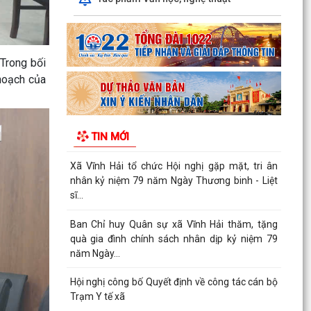
quà thân nhân gia đình chính sách, người có
công...
Quyết định về việc phê duyệt phương án tái cấu
 Trong bối
trúc thủ tục hành chính lĩnh vực trẻ em thuộc
 hoạch của
phạm...
Phát huy truyền thống "Uống nước nhớ nguồn",
tri ân các anh hùng liệt sĩ, thương binh, bệnh
TIN MỚI
binh và...
Xã Vĩnh Hải tổ chức Hội nghị gặp mặt, tri ân
nhân kỷ niệm 79 năm Ngày Thương binh - Liệt
sĩ...
Ban Chỉ huy Quân sự xã Vĩnh Hải thăm, tặng
quà gia đình chính sách nhân dịp kỷ niệm 79
năm Ngày...
Hội nghị công bố Quyết định về công tác cán bộ
Trạm Y tế xã