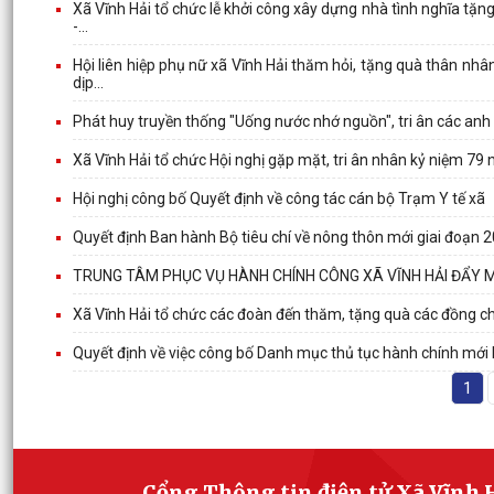
Xã Vĩnh Hải tổ chức lễ khởi công xây dựng nhà tình nghĩa tặn
-...
Hội liên hiệp phụ nữ xã Vĩnh Hải thăm hỏi, tặng quà thân nhâ
dịp...
Phát huy truyền thống "Uống nước nhớ nguồn", tri ân các anh 
Xã Vĩnh Hải tổ chức Hội nghị gặp mặt, tri ân nhân kỷ niệm 79
Hội nghị công bố Quyết định về công tác cán bộ Trạm Y tế xã
Quyết định Ban hành Bộ tiêu chí về nông thôn mới giai đoạn 
TRUNG TÂM PHỤC VỤ HÀNH CHÍNH CÔNG XÃ VĨNH HẢI ĐẨY 
Xã Vĩnh Hải tổ chức các đoàn đến thăm, tặng quà các đồng chí 
Quyết định về việc công bố Danh mục thủ tục hành chính mới
1
Cổng Thông tin điện tử Xã Vĩnh 