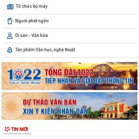
Tổ chức bộ máy
Người phát ngôn
Di sản - Văn hóa
Uỷ ban nhân dân xã Vĩnh Hải tổ chức Lễ chào cờ và sinh hoạt dưới cờ
Tác phẩm Văn học, nghệ thuật
tuần đầu tháng 8 năm 2026
Xã Vĩnh Hải tổ chức lễ khởi công xây dựng nhà tình nghĩa tặng gia đình
thương binh nhân dịp kỷ...
Hội liên hiệp phụ nữ xã Vĩnh Hải thăm hỏi, tặng quà thân nhân gia đình
chính sách, người có công...
Quyết định về việc phê duyệt phương án tái cấu trúc thủ tục hành
chính lĩnh vực trẻ em thuộc phạm...
Phát huy truyền thống "Uống nước nhớ nguồn", tri ân các anh hùng liệt
TIN MỚI
sĩ, thương binh, bệnh binh và...