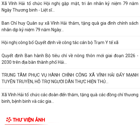
Xã Vĩnh Hải tổ chức Hội nghị gặp mặt, tri ân nhân kỷ niệm 79 năm
Ngày Thương binh - Liệt sĩ...
Ban Chỉ huy Quân sự xã Vĩnh Hải thăm, tặng quà gia đình chính sách
nhân dịp kỷ niệm 79 năm Ngày...
Hội nghị công bố Quyết định về công tác cán bộ Trạm Y tế xã
Quyết định Ban hành Bộ tiêu chí về nông thôn mới giai đoạn 2026 -
2030 trên địa bàn thành phố Hải...
TRUNG TÂM PHỤC VỤ HÀNH CHÍNH CÔNG XÃ VĨNH HẢI ĐẨY MẠNH
TUYÊN TRUYỀN, HỖ TRỢ NGƯỜI DÂN THỰC HIỆN THỦ...
Xã Vĩnh Hải tổ chức các đoàn đến thăm, tặng quà các đồng chí thương
binh, bệnh binh và các gia...
Quyết định về việc công bố Danh mục thủ tục hành chính mới ban
THƯ VIỆN ẢNH
hành, bị bãi bỏ thuộc phạm vi chức...
Quyết định Ban hành Bộ tiêu chí về nông thôn mới giai đoạn 2026 -