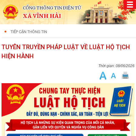
CỔNG THÔNG TIN ĐIỆN TỬ
XÃ VĨNH HẢI
TIẾP CẬN THÔNG TIN
TUYÊN TRUYỀN PHÁP LUẬT VỀ LUẬT HỘ TỊCH
HIỆN HÀNH
08/06/2026