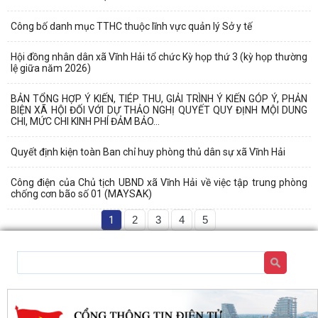
Công bố danh mục TTHC thuộc lĩnh vực quản lý Sở y tế
Hội đồng nhân dân xã Vĩnh Hải tổ chức Kỳ họp thứ 3 (kỳ họp thường
lệ giữa năm 2026)
BẢN TỔNG HỢP Ý KIẾN, TIÉP THU, GIẢI TRÌNH Ý KIẾN GÓP Ý, PHẢN
BIỆN XÃ HỘI ĐỐI VỚI DỰ THẢO NGHỊ QUYẾT QUY ĐỊNH MỘI DUNG
CHI, MỨC CHI KINH PHÍ ĐẢM BẢO...
Quyết định kiện toàn Ban chỉ huy phòng thủ dân sự xã Vĩnh Hải
Công điện của Chủ tịch UBND xã Vĩnh Hải về việc tập trung phòng
chống cơn bão số 01 (MAYSAK)
1
2
3
4
5