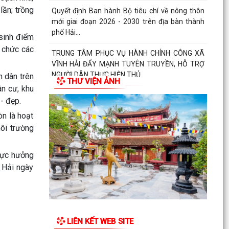
lần; trồng
Quyết định Ban hành Bộ tiêu chí về nông thôn
mới giai đoạn 2026 - 2030 trên địa bàn thành
phố Hải...
 sinh điểm
ổ chức các
TRUNG TÂM PHỤC VỤ HÀNH CHÍNH CÔNG XÃ
VĨNH HẢI ĐẨY MẠNH TUYÊN TRUYỀN, HỖ TRỢ
NGƯỜI DÂN THỰC HIỆN THỦ...
n dân trên
THƯ VIỆN ẢNH
ân cư, khu
Xã Vĩnh Hải tổ chức các đoàn đến thăm, tặng
- đẹp.
quà các đồng chí thương binh, bệnh binh và các
òn là hoạt
gia...
môi trường
Quyết định về việc công bố Danh mục thủ tục
hành chính mới ban hành, bị bãi bỏ thuộc phạm
 cực hưởng
vi chức...
 Hải ngày
Quyết định Ban hành Bộ tiêu chí về nông thôn
mới giai đoạn 2026 - 2030trên địa bàn thành
phố Hải...
LIÊN KẾT WEB SITE
Xã Vĩnh Hải phối hợp với Hội đồng hương thành