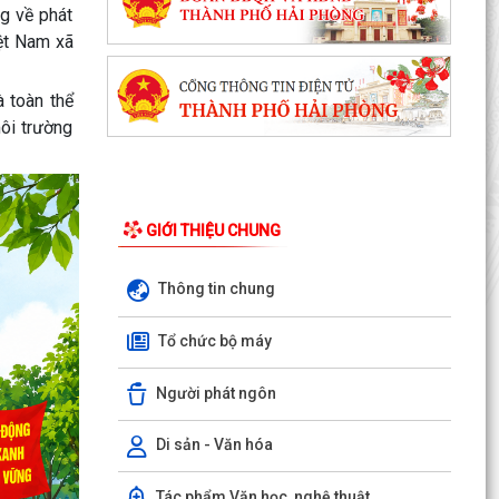
g về phát
ệt Nam xã
à toàn thể
ôi trường
GIỚI THIỆU CHUNG
Thông tin chung
Uỷ ban nhân dân xã Vĩnh Hải tổ chức Lễ chào cờ
và sinh hoạt dưới cờ tuần đầu tháng 8 năm
Tổ chức bộ máy
2026
Người phát ngôn
Xã Vĩnh Hải tổ chức lễ khởi công xây dựng nhà
tình nghĩa tặng gia đình thương binh nhân dịp
kỷ...
Di sản - Văn hóa
Hội liên hiệp phụ nữ xã Vĩnh Hải thăm hỏi, tặng
Tác phẩm Văn học, nghệ thuật