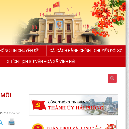
HÔNG TIN CHUYÊN ĐỀ
CẢI CÁCH HÀNH CHÍNH - CHUYỂN ĐỔI SỐ
DI TÍCH LỊCH SỬ VĂN HOÁ XÃ VĨNH HẢI
 MÔI
05/06/2026