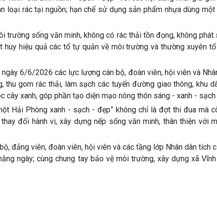
ân loại rác tại nguồn; hạn chế sử dụng sản phẩm nhựa dùng một 
ôi trường sống văn minh, không có rác thải tồn đọng, không phát
át huy hiệu quả các tổ tự quản về môi trường và thường xuyên t
ngày 6/6/2026 các lực lượng cán bộ, đoàn viên, hội viên và Nhâ
g, thu gom rác thải, làm sạch các tuyến đường giao thông, khu d
 cây xanh, góp phần tạo diện mạo nông thôn sáng - xanh - sạch 
một Hải Phòng xanh - sạch - đẹp” không chỉ là đợt thi đua mà c
 thay đổi hành vi, xây dựng nếp sống văn minh, thân thiện với 
ộ, đảng viên, đoàn viên, hội viên và các tầng lớp Nhân dân tích
 hằng ngày; cùng chung tay bảo vệ môi trường, xây dựng xã Vĩnh