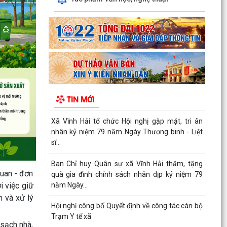
quà thân nhân gia đình chính sách, người có
công...
Quyết định về việc phê duyệt phương án tái cấu
trúc thủ tục hành chính lĩnh vực trẻ em thuộc
phạm...
Phát huy truyền thống "Uống nước nhớ nguồn",
tri ân các anh hùng liệt sĩ, thương binh, bệnh
TIN MỚI
binh và...
Xã Vĩnh Hải tổ chức Hội nghị gặp mặt, tri ân
nhân kỷ niệm 79 năm Ngày Thương binh - Liệt
sĩ...
Ban Chỉ huy Quân sự xã Vĩnh Hải thăm, tặng
quan - đơn
quà gia đình chính sách nhân dịp kỷ niệm 79
năm Ngày...
i việc giữ
m và xử lý
Hội nghị công bố Quyết định về công tác cán bộ
Trạm Y tế xã
 sạch nhà,