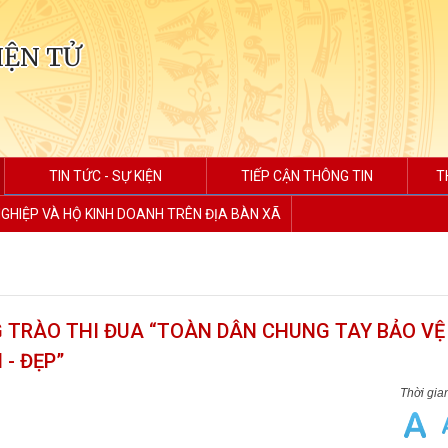
IỆN TỬ
TIN TỨC - SỰ KIỆN
TIẾP CẬN THÔNG TIN
T
GHIỆP VÀ HỘ KINH DOANH TRÊN ĐỊA BÀN XÃ
 TRÀO THI ĐUA “TOÀN DÂN CHUNG TAY BẢO VỆ
- ĐẸP”