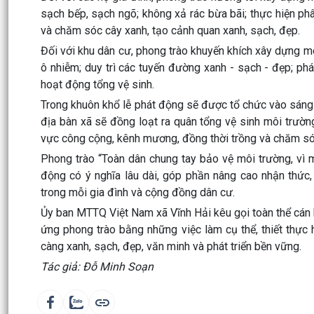
sạch bếp, sạch ngõ; không xả rác bừa bãi; thực hiện ph
và chăm sóc cây xanh, tạo cảnh quan xanh, sạch, đẹp.
Đối với khu dân cư, phong trào khuyến khích xây dựng m
ô nhiễm; duy trì các tuyến đường xanh - sạch - đẹp; ph
hoạt động tổng vệ sinh.
Trong khuôn khổ lễ phát động sẽ được tổ chức vào sáng 
địa bàn xã sẽ đồng loạt ra quân tổng vệ sinh môi trườn
vực công cộng, kênh mương, đồng thời trồng và chăm sóc
Phong trào “Toàn dân chung tay bảo vệ môi trường, vì 
động có ý nghĩa lâu dài, góp phần nâng cao nhận thức,
trong mỗi gia đình và cộng đồng dân cư.
Ủy ban MTTQ Việt Nam xã Vĩnh Hải kêu gọi toàn thể cán b
ứng phong trào bằng những việc làm cụ thể, thiết thực
càng xanh, sạch, đẹp, văn minh và phát triển bền vững.
Tác giả: Đỗ Minh Soạn