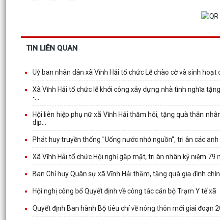
TIN LIÊN QUAN
Uỷ ban nhân dân xã Vĩnh Hải tổ chức Lễ chào cờ và sinh hoạt
Xã Vĩnh Hải tổ chức lễ khởi công xây dựng nhà tình nghĩa tặn
-...
Hội liên hiệp phụ nữ xã Vĩnh Hải thăm hỏi, tặng quà thân nhâ
dịp...
Phát huy truyền thống "Uống nước nhớ nguồn", tri ân các anh 
Xã Vĩnh Hải tổ chức Hội nghị gặp mặt, tri ân nhân kỷ niệm 79
Ban Chỉ huy Quân sự xã Vĩnh Hải thăm, tặng quà gia đình chí
Hội nghị công bố Quyết định về công tác cán bộ Trạm Y tế xã
Quyết định Ban hành Bộ tiêu chí về nông thôn mới giai đoạn 