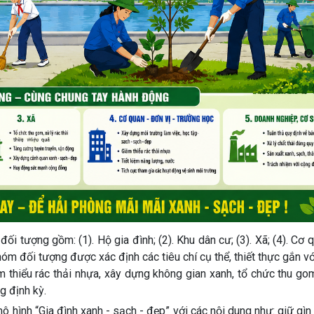
ối tượng gồm: (1). Hộ gia đình; (2). Khu dân cư; (3). Xã; (4). Cơ 
hóm đối tượng được xác định các tiêu chí cụ thể, thiết thực gắn vớ
ảm thiểu rác thải nhựa, xây dựng không gian xanh, tổ chức thu go
g định kỳ.
ô hình “Gia đình xanh - sạch - đẹp” với các nội dung như: giữ gìn