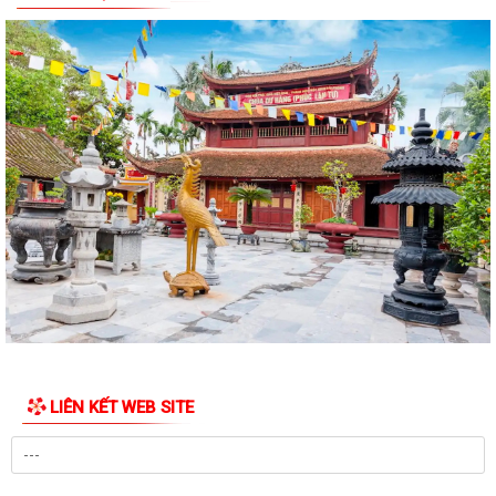
Quyết định Ban hành Bộ tiêu chí về nông thôn mới giai đoạn 2026 -
2030trên địa bàn thành phố Hải...
Xã Vĩnh Hải phối hợp với Hội đồng hương thành phố Hải Phòng, Chi hội
đồng hương Vĩnh Bảo tại thành...
Quyết định về việc công bố thủ tục hành chính đặc thù mới ban hành
lĩnh vực đất đai thuộc phạm vi...
UBND xã Vĩnh Hải triển khai Kế hoạch tổ chức các hoạt động kỷ niệm
79 năm Ngày Thương binh - Liệt...
Ban chỉ huy quân sự xã Vĩnh Hải tổ chức Hội nghị công bố, trao quyết
định miễn nhiệm, bổ nhiệm Thôn...
Nghị quyết Quy định nội dung chi, mức chi kinh phí bảo đảm cho công
LIÊN KẾT WEB SITE
tác xây dựng văn bản quy phạm...
KỲ HỌP THỨ 3 HĐND XÃ VĨNH HẢI KHÓA II, NHIỆM KỲ 2026 - 2031
THÀNH CÔNG TỐT ĐẸP