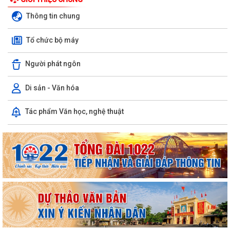
Thông tin chung
Tổ chức bộ máy
Người phát ngôn
Di sản - Văn hóa
Uỷ ban nhân dân xã Vĩnh Hải tổ chức Lễ chào cờ và sinh hoạt dưới cờ
Tác phẩm Văn học, nghệ thuật
tuần đầu tháng 8 năm 2026
Xã Vĩnh Hải tổ chức lễ khởi công xây dựng nhà tình nghĩa tặng gia đình
thương binh nhân dịp kỷ...
Hội liên hiệp phụ nữ xã Vĩnh Hải thăm hỏi, tặng quà thân nhân gia đình
chính sách, người có công...
Quyết định về việc phê duyệt phương án tái cấu trúc thủ tục hành
chính lĩnh vực trẻ em thuộc phạm...