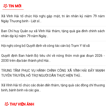
Phát huy truyền thống "Uống nước nhớ nguồn", tri ân các anh hùng liệt
TIN MỚI
sĩ, thương binh, bệnh binh và...
Xã Vĩnh Hải tổ chức Hội nghị gặp mặt, tri ân nhân kỷ niệm 79 năm
Ngày Thương binh - Liệt sĩ...
Ban Chỉ huy Quân sự xã Vĩnh Hải thăm, tặng quà gia đình chính sách
nhân dịp kỷ niệm 79 năm Ngày...
Hội nghị công bố Quyết định về công tác cán bộ Trạm Y tế xã
Quyết định Ban hành Bộ tiêu chí về nông thôn mới giai đoạn 2026 -
2030 trên địa bàn thành phố Hải...
TRUNG TÂM PHỤC VỤ HÀNH CHÍNH CÔNG XÃ VĨNH HẢI ĐẨY MẠNH
TUYÊN TRUYỀN, HỖ TRỢ NGƯỜI DÂN THỰC HIỆN THỦ...
Xã Vĩnh Hải tổ chức các đoàn đến thăm, tặng quà các đồng chí thương
binh, bệnh binh và các gia...
Quyết định về việc công bố Danh mục thủ tục hành chính mới ban
THƯ VIỆN ẢNH
hành, bị bãi bỏ thuộc phạm vi chức...