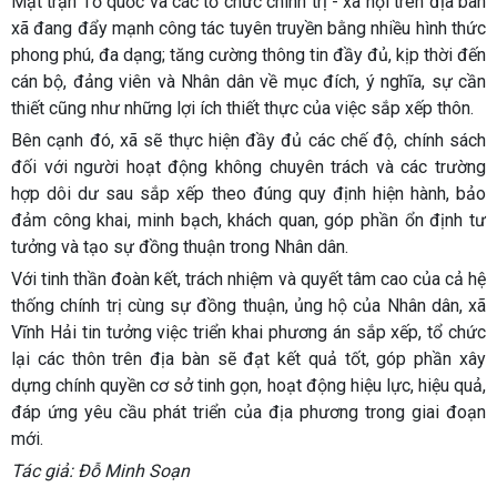
Mặt trận Tổ quốc và các tổ chức chính trị - xã hội trên địa bàn
xã đang đẩy mạnh công tác tuyên truyền bằng nhiều hình thức
phong phú, đa dạng; tăng cường thông tin đầy đủ, kịp thời đến
cán bộ, đảng viên và Nhân dân về mục đích, ý nghĩa, sự cần
thiết cũng như những lợi ích thiết thực của việc sắp xếp thôn.
Bên cạnh đó, xã sẽ thực hiện đầy đủ các chế độ, chính sách
đối với người hoạt động không chuyên trách và các trường
hợp dôi dư sau sắp xếp theo đúng quy định hiện hành, bảo
đảm công khai, minh bạch, khách quan, góp phần ổn định tư
tưởng và tạo sự đồng thuận trong Nhân dân.
Với tinh thần đoàn kết, trách nhiệm và quyết tâm cao của cả hệ
thống chính trị cùng sự đồng thuận, ủng hộ của Nhân dân, xã
Vĩnh Hải tin tưởng việc triển khai phương án sắp xếp, tổ chức
lại các thôn trên địa bàn sẽ đạt kết quả tốt, góp phần xây
dựng chính quyền cơ sở tinh gọn, hoạt động hiệu lực, hiệu quả,
đáp ứng yêu cầu phát triển của địa phương trong giai đoạn
mới.
Tác giả: Đỗ Minh Soạn