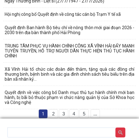
Ngày Thương binh - Liệt sĩ (27/7/1947 - 27/7/2026)
Hội nghị công bố Quyết định về công tác cán bộ Trạm Y tế xã
Quyết định Ban hành Bộ tiêu chí về nông thôn mới giai đoạn 2026 -
2030 trên địa bàn thành phố Hải Phòng
TRUNG TÂM PHỤC VỤ HÀNH CHÍNH CÔNG XÃ VĨNH HẢI ĐẨY MẠNH
TUYÊN TRUYỀN, HỖ TRỢ NGƯỜI DÂN THỰC HIỆN THỦ TỤC HÀNH
CHÍNH
Xã Vĩnh Hải tổ chức các đoàn đến thăm, tặng quà các đồng chí
thương binh, bệnh binh và các gia đình chính sách tiêu biểu trên địa
bàn xã nhân kỷ...
Quyết định về việc công bố Danh mục thủ tục hành chính mới ban
hành, bị bãi bỏ thuộc phạm vi chức năng quản lý của Sở Khoa học
và Công nghệ
1
2
3
4
5
...