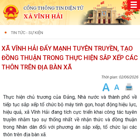
CỔNG THÔNG TIN ĐIỆN TỬ
XÃ VĨNH HẢI
TIN TỨC - SỰ KIỆN
XÃ VĨNH HẢI ĐẨY MẠNH TUYÊN TRUYỀN, TẠO
ĐỒNG THUẬN TRONG THỰC HIỆN SẮP XẾP CÁC
THÔN TRÊN ĐỊA BÀN XÃ
02/06/2026
Thực hiện chủ trương của Đảng, Nhà nước và thành phố về
tiếp tục sắp xếp tổ chức bộ máy tinh gọn, hoạt động hiệu lực,
hiệu quả, xã Vĩnh Hải đang tích cực triển khai công tác tuyên
truyền nhằm tạo sự thống nhất về nhận thức và đồng thuận
trong Nhân dân đối với phương án sắp xếp, tổ chức lại các
thôn trên địa bàn xã.