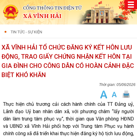
CỔNG THÔNG TIN ĐIỆN TỬ
XÃ VĨNH HẢI
TIN TỨC - SỰ KIỆN
XÃ VĨNH HẢI TỔ CHỨC ĐĂNG KÝ KẾT HÔN LƯU
ĐỘNG, TRAO GIẤY CHỨNG NHẬN KẾT HÔN TẠI
GIA ĐÌNH CHO CÔNG DÂN CÓ HOÀN CẢNH ĐẶC
BIỆT KHÓ KHĂN
05/06/2026
Thực hiện chủ trương cải cách hành chính của TT Đảng uỷ,
Lãnh đạo Uỷ ban nhân dân xã, với phương châm “lấy người
dân làm trung tâm phục vụ”, thời gian qua Văn phòng HĐND
và UBND xã Vĩnh Hải phối hợp với Trung tâm Phục vụ hành
chính công xã đã triển khai thực hiện đăng ký hộ tịch lưu động,