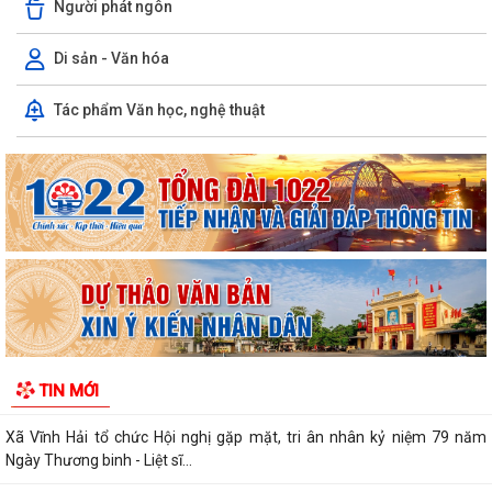
Người phát ngôn
Di sản - Văn hóa
Uỷ ban nhân dân xã Vĩnh Hải tổ chức Lễ chào cờ và sinh hoạt dưới cờ
Tác phẩm Văn học, nghệ thuật
tuần đầu tháng 8 năm 2026
Xã Vĩnh Hải tổ chức lễ khởi công xây dựng nhà tình nghĩa tặng gia đình
thương binh nhân dịp kỷ...
Hội liên hiệp phụ nữ xã Vĩnh Hải thăm hỏi, tặng quà thân nhân gia đình
chính sách, người có công...
Quyết định về việc phê duyệt phương án tái cấu trúc thủ tục hành
chính lĩnh vực trẻ em thuộc phạm...
Phát huy truyền thống "Uống nước nhớ nguồn", tri ân các anh hùng liệt
TIN MỚI
sĩ, thương binh, bệnh binh và...
Xã Vĩnh Hải tổ chức Hội nghị gặp mặt, tri ân nhân kỷ niệm 79 năm
Ngày Thương binh - Liệt sĩ...