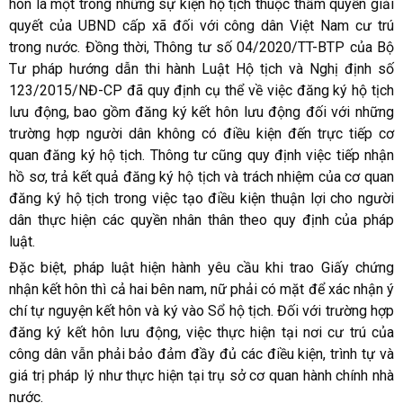
hôn là một trong những sự kiện hộ tịch thuộc thẩm quyền giải
quyết của UBND cấp xã đối với công dân Việt Nam cư trú
trong nước. Đồng thời, Thông tư số 04/2020/TT-BTP của Bộ
Tư pháp hướng dẫn thi hành Luật Hộ tịch và Nghị định số
123/2015/NĐ-CP đã quy định cụ thể về việc đăng ký hộ tịch
lưu động, bao gồm đăng ký kết hôn lưu động đối với những
trường hợp người dân không có điều kiện đến trực tiếp cơ
quan đăng ký hộ tịch. Thông tư cũng quy định việc tiếp nhận
hồ sơ, trả kết quả đăng ký hộ tịch và trách nhiệm của cơ quan
đăng ký hộ tịch trong việc tạo điều kiện thuận lợi cho người
dân thực hiện các quyền nhân thân theo quy định của pháp
luật.
Đặc biệt, pháp luật hiện hành yêu cầu khi trao Giấy chứng
nhận kết hôn thì cả hai bên nam, nữ phải có mặt để xác nhận ý
chí tự nguyện kết hôn và ký vào Sổ hộ tịch. Đối với trường hợp
đăng ký kết hôn lưu động, việc thực hiện tại nơi cư trú của
công dân vẫn phải bảo đảm đầy đủ các điều kiện, trình tự và
giá trị pháp lý như thực hiện tại trụ sở cơ quan hành chính nhà
nước.