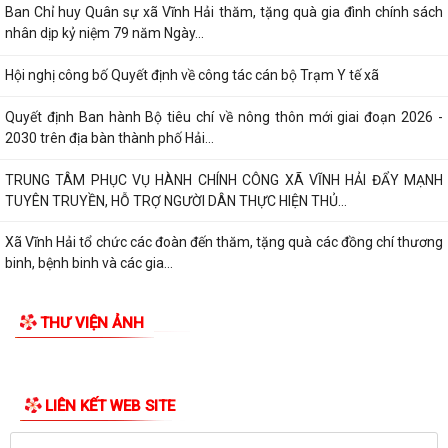
Ban Chỉ huy Quân sự xã Vĩnh Hải thăm, tặng quà gia đình chính sách
nhân dịp kỷ niệm 79 năm Ngày...
Hội nghị công bố Quyết định về công tác cán bộ Trạm Y tế xã
Quyết định Ban hành Bộ tiêu chí về nông thôn mới giai đoạn 2026 -
2030 trên địa bàn thành phố Hải...
TRUNG TÂM PHỤC VỤ HÀNH CHÍNH CÔNG XÃ VĨNH HẢI ĐẨY MẠNH
TUYÊN TRUYỀN, HỖ TRỢ NGƯỜI DÂN THỰC HIỆN THỦ...
Xã Vĩnh Hải tổ chức các đoàn đến thăm, tặng quà các đồng chí thương
binh, bệnh binh và các gia...
Quyết định về việc công bố Danh mục thủ tục hành chính mới ban
THƯ VIỆN ẢNH
hành, bị bãi bỏ thuộc phạm vi chức...
Quyết định Ban hành Bộ tiêu chí về nông thôn mới giai đoạn 2026 -
2030trên địa bàn thành phố Hải...
Xã Vĩnh Hải phối hợp với Hội đồng hương thành phố Hải Phòng, Chi hội