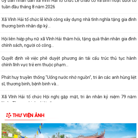
Uỷ ban nhân dân xã Vĩnh Hải tổ chức Lễ chào cờ và sinh hoạt dưới cờ
tuần đầu tháng 8 năm 2026
Xã Vĩnh Hải tổ chức lễ khởi công xây dựng nhà tình nghĩa tặng gia đình
thương binh nhân dịp kỷ...
Hội liên hiệp phụ nữ xã Vĩnh Hải thăm hỏi, tặng quà thân nhân gia đình
chính sách, người có công...
Quyết định về việc phê duyệt phương án tái cấu trúc thủ tục hành
chính lĩnh vực trẻ em thuộc phạm...
Phát huy truyền thống "Uống nước nhớ nguồn", tri ân các anh hùng liệt
sĩ, thương binh, bệnh binh và...
Xã Vĩnh Hải tổ chức Hội nghị gặp mặt, tri ân nhân kỷ niệm 79 năm
Ngày Thương binh - Liệt sĩ...
THƯ VIỆN ẢNH