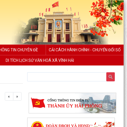
HÔNG TIN CHUYÊN ĐỀ
CẢI CÁCH HÀNH CHÍNH - CHUYỂN ĐỔI SỐ
DI TÍCH LỊCH SỬ VĂN HOÁ XÃ VĨNH HẢI
«
»