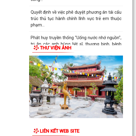
Quyết định về việc phê duyệt phương án tái cấu
trúc thủ tục hành chính lĩnh vực trẻ em thuộc
phạm...
Phát huy truyền thống "Uống nước nhớ nguồn",
tri ân các anh hùng liệt sĩ, thương binh, bệnh
THƯ VIỆN ẢNH
binh và...
Xã Vĩnh Hải tổ chức Hội nghị gặp mặt, tri ân
nhân kỷ niệm 79 năm Ngày Thương binh - Liệt
sĩ...
LIÊN KẾT WEB SITE