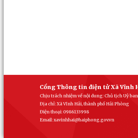
Cổng Thông tin điện tử Xã Vĩnh 
Chịu trách nhiệm về nội dung: Chủ tịch Uỷ ba
Địa chỉ: Xã Vĩnh Hải, thành phố Hải Phòng
Điện thoại: 0986133998
Email: xavinhhai@haiphong.gov.vn