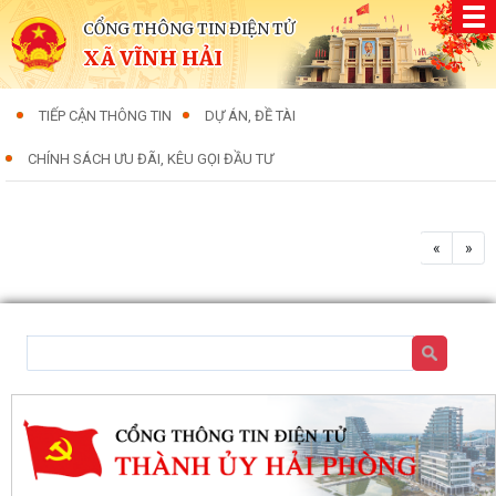
CỔNG THÔNG TIN ĐIỆN TỬ
XÃ VĨNH HẢI
TIẾP CẬN THÔNG TIN
DỰ ÁN, ĐỀ TÀI
CHÍNH SÁCH ƯU ĐÃI, KÊU GỌI ĐẦU TƯ
«
»