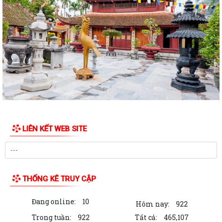
LIÊN KẾT WEB SITE
THỐNG KÊ TRUY CẬP
Đang online:
10
Hôm nay:
922
Trong tuần:
922
Tất cả:
465,107