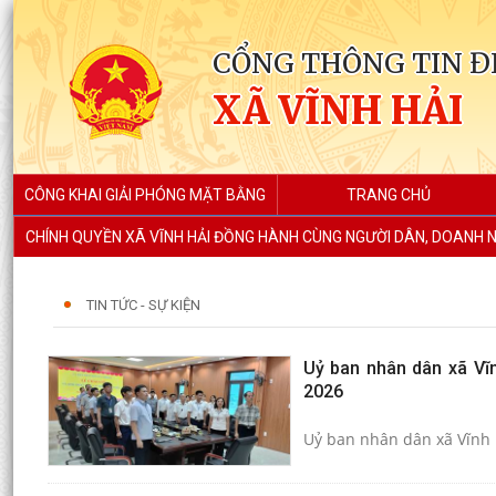
CỔNG THÔNG TIN Đ
XÃ VĨNH HẢI
CÔNG KHAI GIẢI PHÓNG MẶT BẰNG
TRANG CHỦ
CHÍNH QUYỀN XÃ VĨNH HẢI ĐỒNG HÀNH CÙNG NGƯỜI DÂN, DOANH N
TIN TỨC - SỰ KIỆN
Uỷ ban nhân dân xã Vĩn
2026
Uỷ ban nhân dân xã Vĩnh 