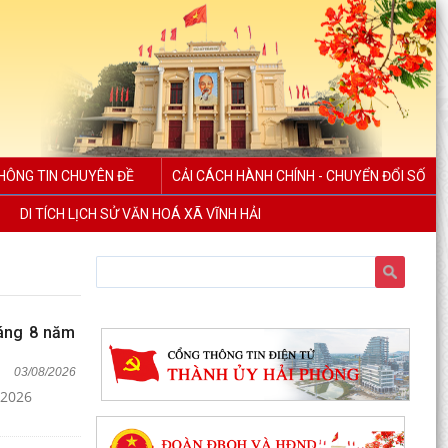
HÔNG TIN CHUYÊN ĐỀ
CẢI CÁCH HÀNH CHÍNH - CHUYỂN ĐỔI SỐ
DI TÍCH LỊCH SỬ VĂN HOÁ XÃ VĨNH HẢI
háng 8 năm
03/08/2026
 2026