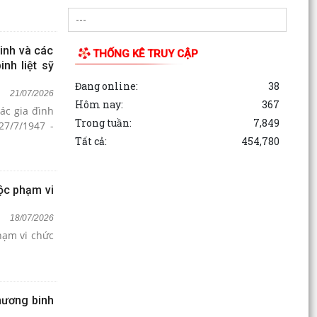
inh và các
THỐNG KÊ TRUY CẬP
nh liệt sỹ
Đang online:
38
21/07/2026
Hôm nay:
367
ác gia đình
Trong tuần:
7,849
27/7/1947 -
Tất cả:
454,780
ộc phạm vi
18/07/2026
hạm vi chức
hương binh