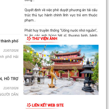
Quyết định về việc phê duyệt phương án tái cấu
trúc thủ tục hành chính lĩnh vực trẻ em thuộc
phạm...
Phát huy truyền thống "Uống nước nhớ nguồn",
tri ân các anh hùng liệt sĩ, thương binh, bệnh
THƯ VIỆN ẢNH
binh và...
n thành phố
Xã Vĩnh Hải tổ chức Hội nghị gặp mặt, tri ân
21/07/2026
nhân kỷ niệm 79 năm Ngày Thương binh - Liệt
ành phố Hải
sĩ...
N, HỖ TRỢ
21/07/2026
 NGƯỜI DÂN
LIÊN KẾT WEB SITE