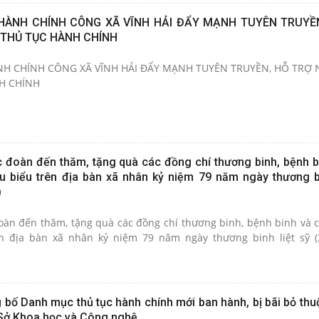
HÀNH CHÍNH CÔNG XÃ VĨNH HẢI ĐẨY MẠNH TUYÊN TRUYỀ
 THỦ TỤC HÀNH CHÍNH
H CHÍNH CÔNG XÃ VĨNH HẢI ĐẨY MẠNH TUYÊN TRUYỀN, HỖ TRỢ
H CHÍNH
c đoàn đến thăm, tặng quà các đồng chí thương binh, bệnh b
êu biểu trên địa bàn xã nhân kỷ niệm 79 năm ngày thương bi
)
đoàn đến thăm, tặng quà các đồng chí thương binh, bệnh binh và c
ên địa bàn xã nhân kỷ niệm 79 năm ngày thương binh liệt sỹ (
 bố Danh mục thủ tục hành chính mới ban hành, bị bãi bỏ thu
 Sở Khoa học và Công nghệ