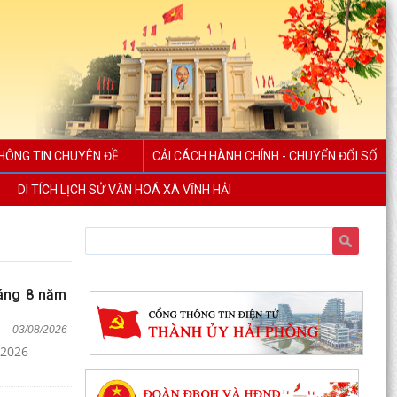
HÔNG TIN CHUYÊN ĐỀ
CẢI CÁCH HÀNH CHÍNH - CHUYỂN ĐỔI SỐ
DI TÍCH LỊCH SỬ VĂN HOÁ XÃ VĨNH HẢI
háng 8 năm
03/08/2026
 2026