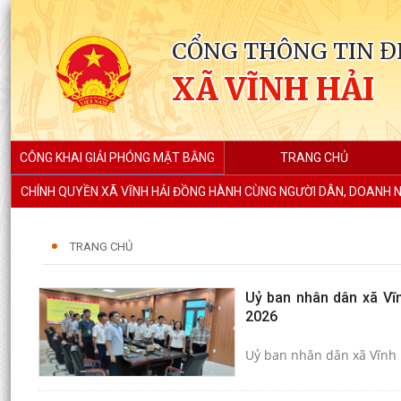
CỔNG THÔNG TIN Đ
XÃ VĨNH HẢI
CÔNG KHAI GIẢI PHÓNG MẶT BẰNG
TRANG CHỦ
CHÍNH QUYỀN XÃ VĨNH HẢI ĐỒNG HÀNH CÙNG NGƯỜI DÂN, DOANH N
TRANG CHỦ
Uỷ ban nhân dân xã Vĩn
2026
Uỷ ban nhân dân xã Vĩnh 