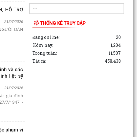
N, HỖ TRỢ
21/07/2026
THỐNG KÊ TRUY CẬP
 NGƯỜI DÂN
Đang online:
20
Hôm nay:
1,204
Trong tuần:
11,507
Tất cả:
458,438
inh và các
nh liệt sỹ
21/07/2026
ác gia đình
27/7/1947 -
ộc phạm vi