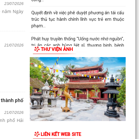
23/07/2026
79 năm Ngày
Quyết định về việc phê duyệt phương án tái cấu
trúc thủ tục hành chính lĩnh vực trẻ em thuộc
phạm...
Phát huy truyền thống "Uống nước nhớ nguồn",
tri ân các anh hùng liệt sĩ, thương binh, bệnh
21/07/2026
THƯ VIỆN ẢNH
binh và...
Xã Vĩnh Hải tổ chức Hội nghị gặp mặt, tri ân
nhân kỷ niệm 79 năm Ngày Thương binh - Liệt
sĩ...
n thành phố
21/07/2026
ành phố Hải
LIÊN KẾT WEB SITE