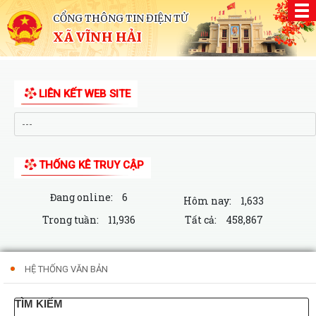
CỔNG THÔNG TIN ĐIỆN TỬ
XÃ VĨNH HẢI
LIÊN KẾT WEB SITE
THỐNG KÊ TRUY CẬP
Đang online:
6
Hôm nay:
1,633
Trong tuần:
11,936
Tất cả:
458,867
HỆ THỐNG VĂN BẢN
TÌM KIẾM