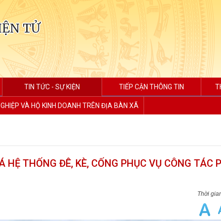
IỆN TỬ
TIN TỨC - SỰ KIỆN
TIẾP CẬN THÔNG TIN
T
GHIỆP VÀ HỘ KINH DOANH TRÊN ĐỊA BÀN XÃ
IÁ HỆ THỐNG ĐÊ, KÈ, CỐNG PHỤC VỤ CÔNG TÁC 