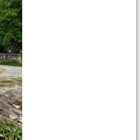
LẦN THỨ I, NHIỆM KỲ 2026–2031 THÀNH CÔNG
TỐT ĐẸP
Quyết định công bố danh mục thủ tục hành
chính
Quyết định công bố danh mục thủ tục hành
chính
XÃ VĨNH HẢI TỔ CHỨC HỘI NGHỊ ĐỐI THOẠI
GIỮA ĐỒNG CHÍ BÍ THƯ ĐẢNG ỦY, ĐỒNG CHÍ CHỦ
TỊCH UBND XÃ VỚI...
XÃ VĨNH HẢI TỔ CHỨC HỘI NGHỊ KỶ NIỆM 25
NĂM NGÀY GIA ĐÌNH VIỆT NAM VÀ TUYÊN
DƯƠNG GIA ĐÌNH VĂN HÓA...
XÃ VĨNH HẢI PHÁT ĐỘNG CHUNG TAY ỦNG HỘ
CHIẾN DỊCH 500 NGÀY, ĐÊM LẤY MẪU HÀI CỐT
LIỆT SĨ GIÁM ĐỊNH...
Đề án sắp xếp, tổ chức lại các thôn trên địa bàn