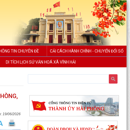
HÔNG TIN CHUYÊN ĐỀ
CẢI CÁCH HÀNH CHÍNH - CHUYỂN ĐỔI SỐ
DI TÍCH LỊCH SỬ VĂN HOÁ XÃ VĨNH HẢI
Uỷ ban nhân dân xã Vĩnh Hải tổ chức Lễ chào cờ
PHÒNG,
và sinh hoạt dưới cờ tuần đầu tháng 8 năm
2026
19/06/2026
Xã Vĩnh Hải tổ chức lễ khởi công xây dựng nhà
tình nghĩa tặng gia đình thương binh nhân dịp
kỷ...