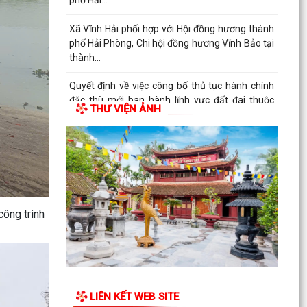
phố Hải...
Xã Vĩnh Hải phối hợp với Hội đồng hương thành
phố Hải Phòng, Chi hội đồng hương Vĩnh Bảo tại
thành...
Quyết định về việc công bố thủ tục hành chính
đặc thù mới ban hành lĩnh vực đất đai thuộc
THƯ VIỆN ẢNH
phạm vi...
UBND xã Vĩnh Hải triển khai Kế hoạch tổ chức
các hoạt động kỷ niệm 79 năm Ngày Thương
binh - Liệt...
Ban chỉ huy quân sự xã Vĩnh Hải tổ chức Hội
công trình
nghị công bố, trao quyết định miễn nhiệm, bổ
nhiệm Thôn...
Nghị quyết Quy định nội dung chi, mức chi kinh
phí bảo đảm cho công tác xây dựng văn bản
quy phạm...
LIÊN KẾT WEB SITE