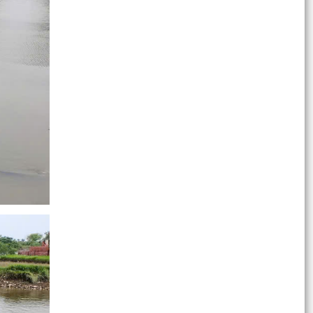
UBND XÃ VĨNH HẢI THÔNG BÁO CHUYỂN ĐỊA
ĐIỂM LÀM VIỆC CỦA LÃNH ĐẠO UBND XÃ VÀ
CÁC PHÒNG, BAN, ĐƠN VỊ
BẢN TỔNG HỢP Ý KIẾN, TIÉP THU, GIẢI TRÌNH Ý
KIẾN GÓP Ý, PHẢN BIỆN XÃ HỘI ĐỐI VỚI DỰ
THẢO NGHỊ QUYẾT...
Hội đồng nhân dân xã Vĩnh Hải tổ chức tiếp xúc
cử tri trước kỳ họp thường lệ giữa năm 2026
HĐND xã...
LỄ CHÀO CỜ THÁNG 7 PHÁT HUY TINH THẦN
ĐOÀN KẾT, QUYẾT TÂM HOÀN THÀNH NHIỆM
VỤ
Quyết định kiện toàn Ban chỉ huy phòng thủ dân
sự xã Vĩnh Hải
UBND xã Vĩnh Hải triển khai khẩn trương các
biện pháp ứng phó cơn bão số 01 (MAYSAK)