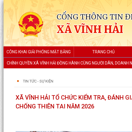
CỔNG THÔNG TIN Đ
XÃ VĨNH HẢI
CÔNG KHAI GIẢI PHÓNG MẶT BẰNG
TRANG CHỦ
CHÍNH QUYỀN XÃ VĨNH HẢI ĐỒNG HÀNH CÙNG NGƯỜI DÂN, DOANH N
TIN TỨC - SỰ KIỆN
XÃ VĨNH HẢI TỔ CHỨC KIỂM TRA, ĐÁNH G
CHỐNG THIÊN TAI NĂM 2026