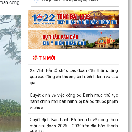
 toàn công
Hội nghị công bố Quyết định về công tác cán bộ
Trạm Y tế xã
Quyết định Ban hành Bộ tiêu chí về nông thôn
mới giai đoạn 2026 - 2030 trên địa bàn thành
phố Hải...
TRUNG TÂM PHỤC VỤ HÀNH CHÍNH CÔNG XÃ
VĨNH HẢI ĐẨY MẠNH TUYÊN TRUYỀN, HỖ TRỢ
TIN MỚI
NGƯỜI DÂN THỰC HIỆN THỦ...
Xã Vĩnh Hải tổ chức các đoàn đến thăm, tặng
quà các đồng chí thương binh, bệnh binh và các
gia...
Quyết định về việc công bố Danh mục thủ tục
hành chính mới ban hành, bị bãi bỏ thuộc phạm
vi chức...
Quyết định Ban hành Bộ tiêu chí về nông thôn
mới giai đoạn 2026 - 2030trên địa bàn thành