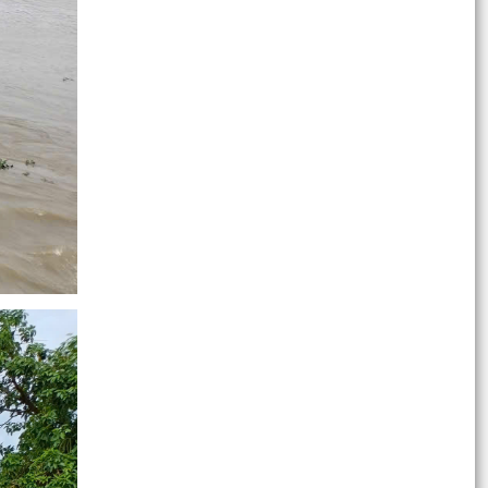
XÃ VĨNH HẢI KHẨN TRƯƠNG TRIỂN KHAI CÁC
BIỆN PHÁP ỨNG PHÓ BÃO SỐ 1 (BÃO MAYSAK)
VÀ MƯA LŨ SAU BÃO
Công điện của Chủ tịch UBND xã Vĩnh Hải về việc
tập trung phòng chống cơn bão số 01
(MAYSAK)
TỔ ĐẠI BIỂU HĐND THÀNH PHỐ SỐ 8 TIẾP XÚC
CỬ TRI TRƯỚC KỲ HỌP THƯỜNG LỆ GIỮA NĂM
2026
Hội nghị công bố các Quyết định về công tác tổ
chức đối với các Chi bộ cơ sở trực thuộc và công
tác...
Dự thảo Nghị quyết Quy định nội dung chi, mức
chi kinh phí bảo đảm cho công tác xây dựng văn
bản...
ĐẠI HỘI ĐẠI BIỂU HỘI KHUYẾN HỌC XÃ VĨNH HẢI