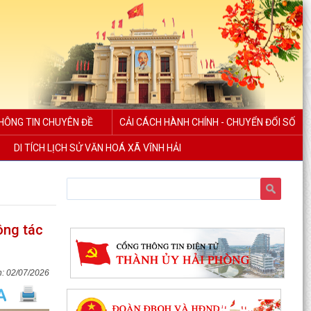
HÔNG TIN CHUYÊN ĐỀ
CẢI CÁCH HÀNH CHÍNH - CHUYỂN ĐỔI SỐ
DI TÍCH LỊCH SỬ VĂN HOÁ XÃ VĨNH HẢI
Uỷ ban nhân dân xã Vĩnh Hải tổ chức Lễ chào cờ
ông tác
và sinh hoạt dưới cờ tuần đầu tháng 8 năm
2026
02/07/2026
Xã Vĩnh Hải tổ chức lễ khởi công xây dựng nhà
tình nghĩa tặng gia đình thương binh nhân dịp
kỷ...