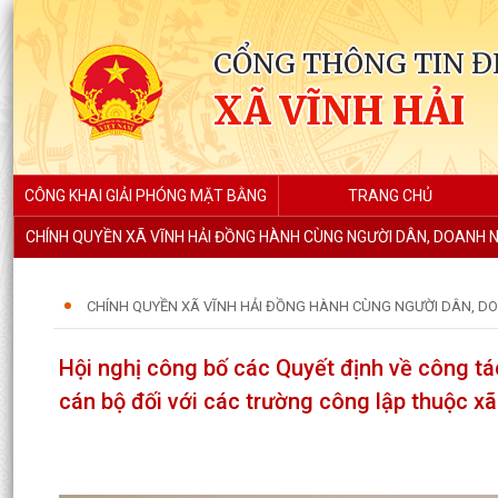
CỔNG THÔNG TIN Đ
XÃ VĨNH HẢI
CÔNG KHAI GIẢI PHÓNG MẶT BẰNG
TRANG CHỦ
CHÍNH QUYỀN XÃ VĨNH HẢI ĐỒNG HÀNH CÙNG NGƯỜI DÂN, DOANH N
CHÍNH QUYỀN XÃ VĨNH HẢI ĐỒNG HÀNH CÙNG NGƯỜI DÂN, DO
Hội nghị công bố các Quyết định về công tác
cán bộ đối với các trường công lập thuộc xã