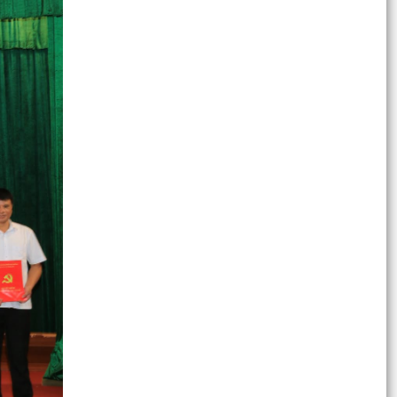
XÃ VĨNH HẢI KHẨN TRƯƠNG TRIỂN KHAI CÁC
BIỆN PHÁP ỨNG PHÓ BÃO SỐ 1 (BÃO MAYSAK)
VÀ MƯA LŨ SAU BÃO
Công điện của Chủ tịch UBND xã Vĩnh Hải về việc
tập trung phòng chống cơn bão số 01
(MAYSAK)
TỔ ĐẠI BIỂU HĐND THÀNH PHỐ SỐ 8 TIẾP XÚC
CỬ TRI TRƯỚC KỲ HỌP THƯỜNG LỆ GIỮA NĂM
2026
Hội nghị công bố các Quyết định về công tác tổ
chức đối với các Chi bộ cơ sở trực thuộc và công
tác...
Dự thảo Nghị quyết Quy định nội dung chi, mức
chi kinh phí bảo đảm cho công tác xây dựng văn
bản...
ĐẠI HỘI ĐẠI BIỂU HỘI KHUYẾN HỌC XÃ VĨNH HẢI