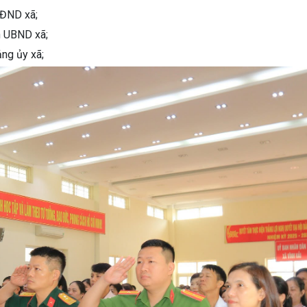
HĐND xã;
h UBND xã;
ng ủy xã;