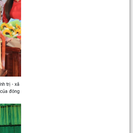
UBND XÃ VĨNH HẢI THÔNG BÁO CHUYỂN ĐỊA
ĐIỂM LÀM VIỆC CỦA LÃNH ĐẠO UBND XÃ VÀ
CÁC PHÒNG, BAN, ĐƠN VỊ
BẢN TỔNG HỢP Ý KIẾN, TIÉP THU, GIẢI TRÌNH Ý
KIẾN GÓP Ý, PHẢN BIỆN XÃ HỘI ĐỐI VỚI DỰ
THẢO NGHỊ QUYẾT...
Hội đồng nhân dân xã Vĩnh Hải tổ chức tiếp xúc
cử tri trước kỳ họp thường lệ giữa năm 2026
HĐND xã...
LỄ CHÀO CỜ THÁNG 7 PHÁT HUY TINH THẦN
ĐOÀN KẾT, QUYẾT TÂM HOÀN THÀNH NHIỆM
h trị - xã
VỤ
ự của đông
Quyết định kiện toàn Ban chỉ huy phòng thủ dân
sự xã Vĩnh Hải
UBND xã Vĩnh Hải triển khai khẩn trương các
biện pháp ứng phó cơn bão số 01 (MAYSAK)