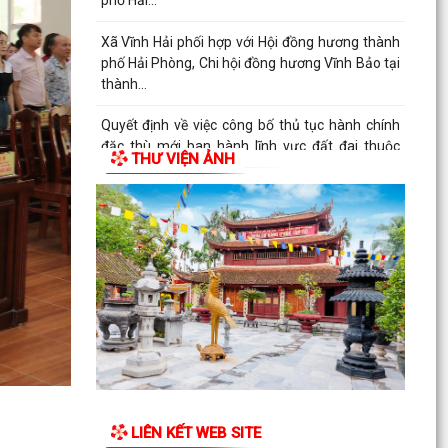
phố Hải...
Xã Vĩnh Hải phối hợp với Hội đồng hương thành
phố Hải Phòng, Chi hội đồng hương Vĩnh Bảo tại
thành...
Quyết định về việc công bố thủ tục hành chính
đặc thù mới ban hành lĩnh vực đất đai thuộc
THƯ VIỆN ẢNH
phạm vi...
UBND xã Vĩnh Hải triển khai Kế hoạch tổ chức
các hoạt động kỷ niệm 79 năm Ngày Thương
binh - Liệt...
Ban chỉ huy quân sự xã Vĩnh Hải tổ chức Hội
nghị công bố, trao quyết định miễn nhiệm, bổ
nhiệm Thôn...
Nghị quyết Quy định nội dung chi, mức chi kinh
phí bảo đảm cho công tác xây dựng văn bản
quy phạm...
LIÊN KẾT WEB SITE