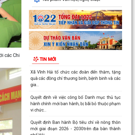
Hội nghị công bố Quyết định về công tác cán bộ
Trạm Y tế xã
Quyết định Ban hành Bộ tiêu chí về nông thôn
mới giai đoạn 2026 - 2030 trên địa bàn thành
phố Hải...
TRUNG TÂM PHỤC VỤ HÀNH CHÍNH CÔNG XÃ
VĨNH HẢI ĐẨY MẠNH TUYÊN TRUYỀN, HỖ TRỢ
i các Chi
TIN MỚI
NGƯỜI DÂN THỰC HIỆN THỦ...
Xã Vĩnh Hải tổ chức các đoàn đến thăm, tặng
quà các đồng chí thương binh, bệnh binh và các
gia...
Quyết định về việc công bố Danh mục thủ tục
hành chính mới ban hành, bị bãi bỏ thuộc phạm
vi chức...
Quyết định Ban hành Bộ tiêu chí về nông thôn
mới giai đoạn 2026 - 2030trên địa bàn thành