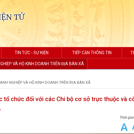
IỆN TỬ
TIN TỨC - SỰ KIỆN
TIẾP CẬN THÔNG TIN
T
GHIỆP VÀ HỘ KINH DOANH TRÊN ĐỊA BÀN XÃ
ANH NGHIỆP VÀ HỘ KINH DOANH TRÊN ĐỊA BÀN XÃ
 tổ chức đối với các Chi bộ cơ sở trực thuộc và c
.