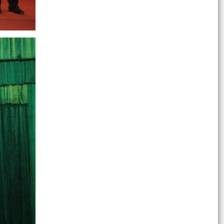
LẦN THỨ I, NHIỆM KỲ 2026–2031 THÀNH CÔNG
TỐT ĐẸP
Quyết định công bố danh mục thủ tục hành
chính
Quyết định công bố danh mục thủ tục hành
chính
XÃ VĨNH HẢI TỔ CHỨC HỘI NGHỊ ĐỐI THOẠI
GIỮA ĐỒNG CHÍ BÍ THƯ ĐẢNG ỦY, ĐỒNG CHÍ CHỦ
TỊCH UBND XÃ VỚI...
XÃ VĨNH HẢI TỔ CHỨC HỘI NGHỊ KỶ NIỆM 25
NĂM NGÀY GIA ĐÌNH VIỆT NAM VÀ TUYÊN
DƯƠNG GIA ĐÌNH VĂN HÓA...
XÃ VĨNH HẢI PHÁT ĐỘNG CHUNG TAY ỦNG HỘ
CHIẾN DỊCH 500 NGÀY, ĐÊM LẤY MẪU HÀI CỐT
LIỆT SĨ GIÁM ĐỊNH...
Đề án sắp xếp, tổ chức lại các thôn trên địa bàn