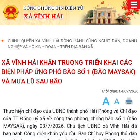
CỔNG THÔNG TIN ĐIỆN TỬ
XÃ VĨNH HẢI
CHÍNH QUYỀN XÃ VĨNH HẢI ĐỒNG HÀNH CÙNG NGƯỜI DÂN, DOANH
NGHIỆP VÀ HỘ KINH DOANH TRÊN ĐỊA BÀN XÃ
XÃ VĨNH HẢI KHẨN TRƯƠNG TRIỂN KHAI CÁC
BIỆN PHÁP ỨNG PHÓ BÃO SỐ 1 (BÃO MAYSAK)
VÀ MƯA LŨ SAU BÃO
04/07/2026
Thực hiện chỉ đạo của UBND thành phố Hải Phòng và Chỉ đạo
của TT Đảng uỷ xã về công tác phòng, chống bão số 1 (bão
MAYSAK), ngày 03/7/2026, Chủ tịch UBND xã Vĩnh Hải đã
ban hành Công điện khẩn yêu cầu Ban Chỉ huy Phòng thủ dân