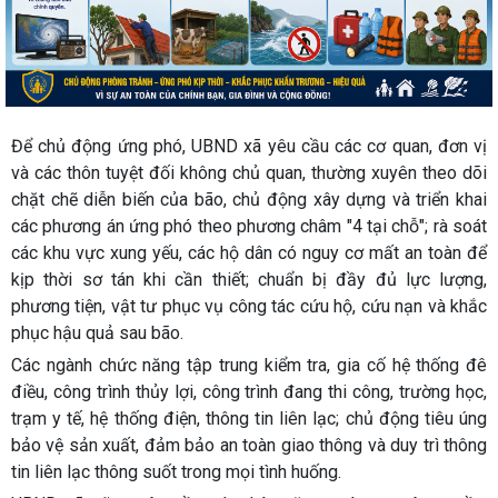
Để chủ động ứng phó, UBND xã yêu cầu các cơ quan, đơn vị
và các thôn tuyệt đối không chủ quan, thường xuyên theo dõi
chặt chẽ diễn biến của bão, chủ động xây dựng và triển khai
các phương án ứng phó theo phương châm "4 tại chỗ"; rà soát
các khu vực xung yếu, các hộ dân có nguy cơ mất an toàn để
kịp thời sơ tán khi cần thiết; chuẩn bị đầy đủ lực lượng,
phương tiện, vật tư phục vụ công tác cứu hộ, cứu nạn và khắc
phục hậu quả sau bão.
Các ngành chức năng tập trung kiểm tra, gia cố hệ thống đê
điều, công trình thủy lợi, công trình đang thi công, trường học,
trạm y tế, hệ thống điện, thông tin liên lạc; chủ động tiêu úng
bảo vệ sản xuất, đảm bảo an toàn giao thông và duy trì thông
tin liên lạc thông suốt trong mọi tình huống.