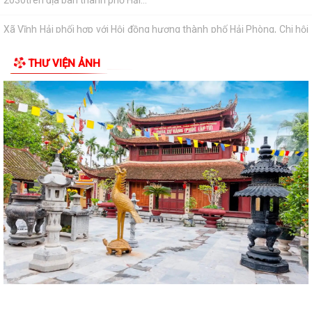
UBND xã Vĩnh Hải triển khai Kế hoạch tổ chức các hoạt động kỷ niệm
79 năm Ngày Thương binh - Liệt...
THƯ VIỆN ẢNH
Ban chỉ huy quân sự xã Vĩnh Hải tổ chức Hội nghị công bố, trao quyết
định miễn nhiệm, bổ nhiệm Thôn...
Nghị quyết Quy định nội dung chi, mức chi kinh phí bảo đảm cho công
tác xây dựng văn bản quy phạm...
KỲ HỌP THỨ 3 HĐND XÃ VĨNH HẢI KHÓA II, NHIỆM KỲ 2026 - 2031
THÀNH CÔNG TỐT ĐẸP
Công bố danh mục TTHC thuộc lĩnh vực quản lý Sở y tế
Thông báo về việc tiếp công dân; đảm bảo an ninh trật tự phục vụ kỳ
họp thường lệ giữa năm 2026 Hội...
Hội đồng nhân dân xã Vĩnh Hải tổ chức Kỳ họp thứ 3 (kỳ họp thường lệ
giữa năm 2026)