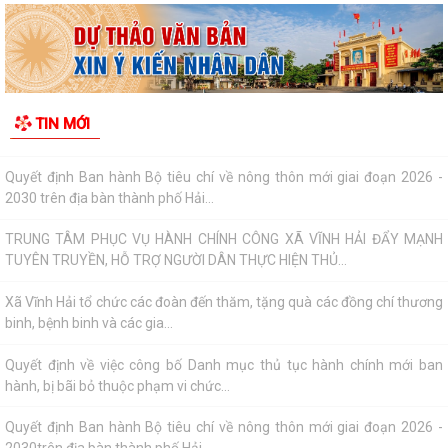
Quyết định Ban hành Bộ tiêu chí về nông thôn mới giai đoạn 2026 -
2030 trên địa bàn thành phố Hải...
TRUNG TÂM PHỤC VỤ HÀNH CHÍNH CÔNG XÃ VĨNH HẢI ĐẨY MẠNH
TIN MỚI
TUYÊN TRUYỀN, HỖ TRỢ NGƯỜI DÂN THỰC HIỆN THỦ...
Xã Vĩnh Hải tổ chức các đoàn đến thăm, tặng quà các đồng chí thương
binh, bệnh binh và các gia...
Quyết định về việc công bố Danh mục thủ tục hành chính mới ban
hành, bị bãi bỏ thuộc phạm vi chức...
Quyết định Ban hành Bộ tiêu chí về nông thôn mới giai đoạn 2026 -
2030trên địa bàn thành phố Hải...
Xã Vĩnh Hải phối hợp với Hội đồng hương thành phố Hải Phòng, Chi hội
đồng hương Vĩnh Bảo tại thành...
Quyết định về việc công bố thủ tục hành chính đặc thù mới ban hành
lĩnh vực đất đai thuộc phạm vi...