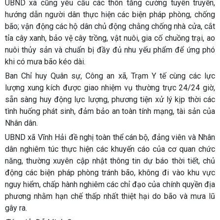
UBND xã cũng yêu cầu các thôn tăng cường tuyên truyền,
hướng dẫn người dân thực hiện các biện pháp phòng, chống
bão; vận động các hộ dân chủ động chằng chống nhà cửa, cắt
tỉa cây xanh, bảo vệ cây trồng, vật nuôi, gia cố chuồng trại, ao
nuôi thủy sản và chuẩn bị đầy đủ nhu yếu phẩm để ứng phó
khi có mưa bão kéo dài.
Ban Chỉ huy Quân sự, Công an xã, Trạm Y tế cùng các lực
lượng xung kích được giao nhiệm vụ thường trực 24/24 giờ,
sẵn sàng huy động lực lượng, phương tiện xử lý kịp thời các
tình huống phát sinh, đảm bảo an toàn tính mạng, tài sản của
Nhân dân.
UBND xã Vĩnh Hải đề nghị toàn thể cán bộ, đảng viên và Nhân
dân nghiêm túc thực hiện các khuyến cáo của cơ quan chức
năng, thường xuyên cập nhật thông tin dự báo thời tiết, chủ
động các biện pháp phòng tránh bão, không đi vào khu vực
nguy hiểm, chấp hành nghiêm các chỉ đạo của chính quyền địa
phương nhằm hạn chế thấp nhất thiệt hại do bão và mưa lũ
gây ra.