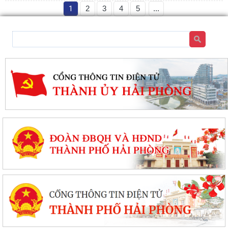
1
2
3
4
5
...