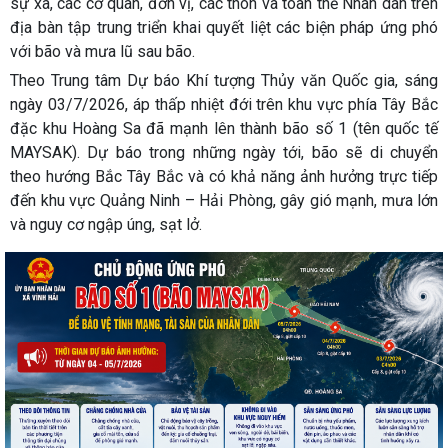
sự xã, các cơ quan, đơn vị, các thôn và toàn thể Nhân dân trên
địa bàn tập trung triển khai quyết liệt các biện pháp ứng phó
với bão và mưa lũ sau bão.
Theo Trung tâm Dự báo Khí tượng Thủy văn Quốc gia, sáng
ngày 03/7/2026, áp thấp nhiệt đới trên khu vực phía Tây Bắc
đặc khu Hoàng Sa đã mạnh lên thành bão số 1 (tên quốc tế
MAYSAK). Dự báo trong những ngày tới, bão sẽ di chuyển
theo hướng Bắc Tây Bắc và có khả năng ảnh hưởng trực tiếp
đến khu vực Quảng Ninh – Hải Phòng, gây gió mạnh, mưa lớn
và nguy cơ ngập úng, sạt lở.