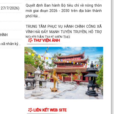
- 27/7/2026)
Quyết định về việc công bố Danh mục thủ tục
hành chính mới ban hành, bị bãi bỏ thuộc phạm
vi chức...
Quyết định Ban hành Bộ tiêu chí về nông thôn
HÍNH
mới giai đoạn 2026 - 2030trên địa bàn thành
THƯ VIỆN ẢNH
phố Hải...
 xã nhân kỷ...
Xã Vĩnh Hải phối hợp với Hội đồng hương thành
phố Hải Phòng, Chi hội đồng hương Vĩnh Bảo tại
thành...
Quyết định về việc công bố thủ tục hành chính
đặc thù mới ban hành lĩnh vực đất đai thuộc
phạm vi...
UBND xã Vĩnh Hải triển khai Kế hoạch tổ chức
các hoạt động kỷ niệm 79 năm Ngày Thương
binh - Liệt...
LIÊN KẾT WEB SITE