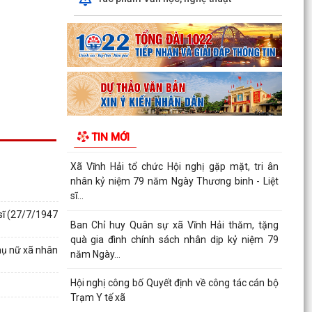
Xã Vĩnh Hải tổ chức Hội nghị gặp mặt, tri ân
nhân kỷ niệm 79 năm Ngày Thương binh - Liệt
sĩ...
Ban Chỉ huy Quân sự xã Vĩnh Hải thăm, tặng
quà gia đình chính sách nhân dịp kỷ niệm 79
năm Ngày...
Hội nghị công bố Quyết định về công tác cán bộ
Trạm Y tế xã
TIN MỚI
Quyết định Ban hành Bộ tiêu chí về nông thôn
mới giai đoạn 2026 - 2030 trên địa bàn thành
phố Hải...
 sĩ (27/7/1947
TRUNG TÂM PHỤC VỤ HÀNH CHÍNH CÔNG XÃ
VĨNH HẢI ĐẨY MẠNH TUYÊN TRUYỀN, HỖ TRỢ
Phụ nữ xã nhân
NGƯỜI DÂN THỰC HIỆN THỦ...
Xã Vĩnh Hải tổ chức các đoàn đến thăm, tặng
quà các đồng chí thương binh, bệnh binh và các
gia...