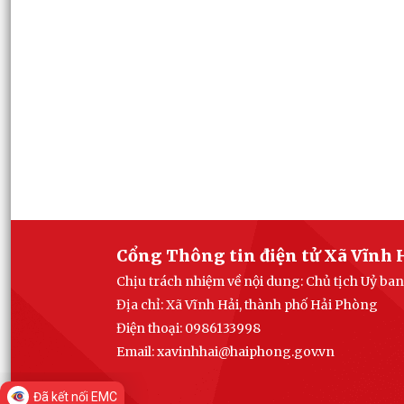
Cổng Thông tin điện tử Xã Vĩnh 
Chịu trách nhiệm về nội dung: Chủ tịch Uỷ ba
Địa chỉ: Xã Vĩnh Hải, thành phố Hải Phòng
Điện thoại: 0986133998
Email: xavinhhai@haiphong.gov.vn
Đã kết nối EMC