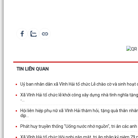
TIN LIÊN QUAN
Uỷ ban nhân dân xã Vĩnh Hải tổ chức Lễ chào cờ và sinh hoạt
Xã Vĩnh Hải tổ chức lễ khởi công xây dựng nhà tình nghĩa tặn
-...
Hội liên hiệp phụ nữ xã Vĩnh Hải thăm hỏi, tặng quà thân nhâ
dịp...
Phát huy truyền thống "Uống nước nhớ nguồn", tri ân các anh 
Xã Vĩnh Hải tổ chức Hội nghị gặp mặt, tri ân nhân kỷ niệm 79