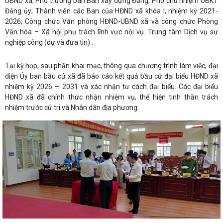
UBND xã; Phó trưởng ban Ban xây dựng Đảng, Phó chủ nhiệm UBKT
Đảng ủy; Thành viên các Ban của HĐND xã khóa I, nhiệm kỳ 2021-
2026; Công chức Văn phòng HĐND-UBND xã và công chức Phòng
Văn hóa – Xã hội phụ trách lĩnh vực nội vụ. Trung tâm Dịch vụ sự
nghiệp công (dự và đưa tin) .
Tại kỳ họp, sau phần khai mạc, thông qua chương trình làm việc, đại
diện Ủy ban bầu cử xã đã báo cáo kết quả bầu cử đại biểu HĐND xã
nhiệm kỳ 2026 – 2031 và xác nhận tư cách đại biểu. Các đại biểu
HĐND xã đã chính thức nhận nhiệm vụ, thể hiện tinh thần trách
nhiệm trước cử tri và Nhân dân địa phương.