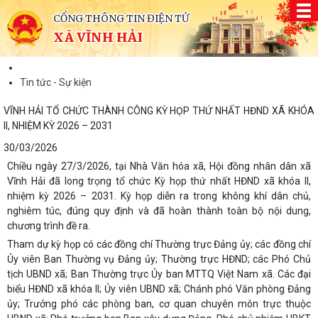
CỔNG THÔNG TIN ĐIỆN TỬ
XÃ VĨNH HẢI
Tin tức - Sự kiện
VĨNH HẢI TỔ CHỨC THÀNH CÔNG KỲ HỌP THỨ NHẤT HĐND XÃ KHÓA
II, NHIỆM KỲ 2026 – 2031
30/03/2026
Chiều ngày 27/3/2026, tại Nhà Văn hóa xã, Hội đồng nhân dân xã
Vĩnh Hải đã long trọng tổ chức Kỳ họp thứ nhất HĐND xã khóa II,
nhiệm kỳ 2026 – 2031. Kỳ họp diễn ra trong không khí dân chủ,
nghiêm túc, đúng quy định và đã hoàn thành toàn bộ nội dung,
chương trình đề ra.
Tham dự kỳ họp có các đồng chí Thường trực Đảng ủy; các đồng chí
Ủy viên Ban Thường vụ Đảng ủy; Thường trực HĐND; các Phó Chủ
tịch UBND xã; Ban Thường trực Ủy ban MTTQ Việt Nam xã. Các đại
biểu HĐND xã khóa II; Ủy viên UBND xã; Chánh phó Văn phòng Đảng
ủy; Trưởng phó các phòng ban, cơ quan chuyên môn trực thuộc