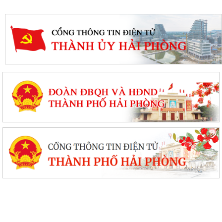
Uỷ ban nhân dân xã Vĩnh Hải tổ chức Lễ chào cờ và sinh hoạt dưới cờ
tuần đầu tháng 8 năm 2026
Xã Vĩnh Hải tổ chức lễ khởi công xây dựng nhà tình nghĩa tặng gia đình