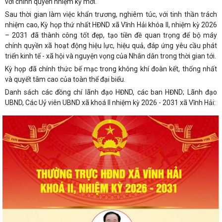
với chính quyền nhiệm kỳ mới.
Sau thời gian làm việc khẩn trương, nghiêm túc, với tinh thần trách
nhiệm cao, Kỳ họp thứ nhất HĐND xã Vĩnh Hải khóa II, nhiệm kỳ 2026
– 2031 đã thành công tốt đẹp, tạo tiền đề quan trọng để bộ máy
chính quyền xã hoạt động hiệu lực, hiệu quả, đáp ứng yêu cầu phát
triển kinh tế - xã hội và nguyện vọng của Nhân dân trong thời gian tới.
Kỳ họp đã chính thức bế mạc trong không khí đoàn kết, thống nhất
và quyết tâm cao của toàn thể đại biểu.
Danh sách các đồng chí lãnh đạo HĐND, các ban HĐND; Lãnh đạo
UBND, Các Uỷ viên UBND xã khoá II nhiệm kỳ 2026 - 2031 xã Vĩnh Hải: