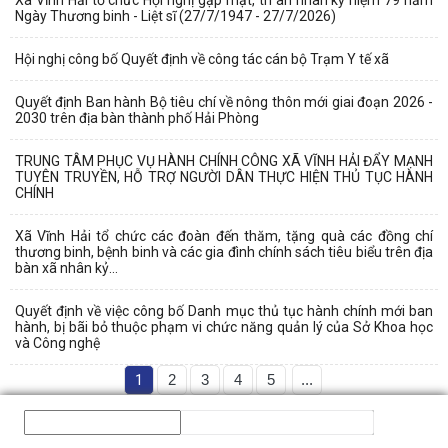
Ngày Thương binh - Liệt sĩ (27/7/1947 - 27/7/2026)
Hội nghị công bố Quyết định về công tác cán bộ Trạm Y tế xã
Quyết định Ban hành Bộ tiêu chí về nông thôn mới giai đoạn 2026 -
2030 trên địa bàn thành phố Hải Phòng
TRUNG TÂM PHỤC VỤ HÀNH CHÍNH CÔNG XÃ VĨNH HẢI ĐẨY MẠNH
TUYÊN TRUYỀN, HỖ TRỢ NGƯỜI DÂN THỰC HIỆN THỦ TỤC HÀNH
CHÍNH
Xã Vĩnh Hải tổ chức các đoàn đến thăm, tặng quà các đồng chí
thương binh, bệnh binh và các gia đình chính sách tiêu biểu trên địa
bàn xã nhân kỷ...
Quyết định về việc công bố Danh mục thủ tục hành chính mới ban
hành, bị bãi bỏ thuộc phạm vi chức năng quản lý của Sở Khoa học
và Công nghệ
1
2
3
4
5
...