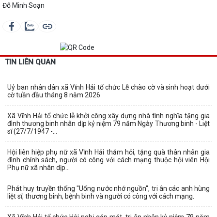
Đỗ Minh Soạn
TIN LIÊN QUAN
Uỷ ban nhân dân xã Vĩnh Hải tổ chức Lễ chào cờ và sinh hoạt dưới
cờ tuần đầu tháng 8 năm 2026
Xã Vĩnh Hải tổ chức lễ khởi công xây dựng nhà tình nghĩa tặng gia
đình thương binh nhân dịp kỷ niệm 79 năm Ngày Thương binh - Liệt
sĩ (27/7/1947 -...
Hội liên hiệp phụ nữ xã Vĩnh Hải thăm hỏi, tặng quà thân nhân gia
đình chính sách, người có công với cách mạng thuộc hội viên Hội
Phụ nữ xã nhân dịp...
Phát huy truyền thống "Uống nước nhớ nguồn", tri ân các anh hùng
liệt sĩ, thương binh, bệnh binh và người có công với cách mạng.
Xã Vĩnh Hải tổ chức Hội nghị gặp mặt, tri ân nhân kỷ niệm 79 năm