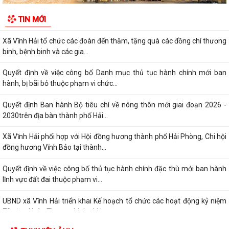
TRUNG TÂM PHỤC VỤ HÀNH CHÍNH CÔNG XÃ VĨNH HẢI ĐẨY MẠNH
TIN MỚI
TUYÊN TRUYỀN, HỖ TRỢ NGƯỜI DÂN THỰC HIỆN THỦ...
Xã Vĩnh Hải tổ chức các đoàn đến thăm, tặng quà các đồng chí thương
binh, bệnh binh và các gia...
Quyết định về việc công bố Danh mục thủ tục hành chính mới ban
hành, bị bãi bỏ thuộc phạm vi chức...
Quyết định Ban hành Bộ tiêu chí về nông thôn mới giai đoạn 2026 -
2030trên địa bàn thành phố Hải...
Xã Vĩnh Hải phối hợp với Hội đồng hương thành phố Hải Phòng, Chi hội
đồng hương Vĩnh Bảo tại thành...
Quyết định về việc công bố thủ tục hành chính đặc thù mới ban hành
lĩnh vực đất đai thuộc phạm vi...
UBND xã Vĩnh Hải triển khai Kế hoạch tổ chức các hoạt động kỷ niệm
79 năm Ngày Thương binh - Liệt...