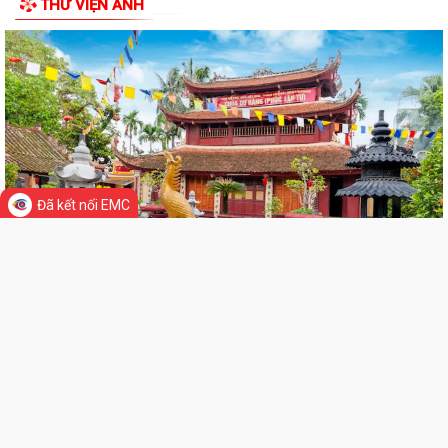
THƯ VIỆN ẢNH
Ban chỉ huy quân sự xã Vĩnh Hải tổ chức Hội nghị công bố, trao quyết
định miễn nhiệm, bổ nhiệm Thôn...
Nghị quyết Quy định nội dung chi, mức chi kinh phí bảo đảm cho công
tác xây dựng văn bản quy phạm...
KỲ HỌP THỨ 3 HĐND XÃ VĨNH HẢI KHÓA II, NHIỆM KỲ 2026 - 2031
THÀNH CÔNG TỐT ĐẸP
Công bố danh mục TTHC thuộc lĩnh vực quản lý Sở y tế
Đã kết nối EMC
Thông báo về việc tiếp công dân; đảm bảo an ninh trật tự phục vụ kỳ
họp thường lệ giữa năm 2026 Hội...
Hội đồng nhân dân xã Vĩnh Hải tổ chức Kỳ họp thứ 3 (kỳ họp thường lệ
giữa năm 2026)
TRUNG TÂM PHỤC VỤ HÀNH CHÍNH CÔNG XÃ VĨNH HẢI CHÍNH THỨC
LIÊN KẾT WEB SITE
PHỤC VỤ NGƯỜI DÂN TẠI ĐỊA ĐIỂM MỚI
Hội nghị hưởng ứng Ngày Dân số Thế giới (11/7), sơ kết công tác dân
số 6 tháng đầu năm và triển...