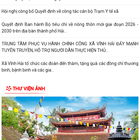
Xã Vĩnh Hải tổ chức các đoàn đến thăm, tặng quà các đồng chí thương
binh, bệnh binh và các gia...
Quyết định về việc công bố Danh mục thủ tục hành chính mới ban
hành, bị bãi bỏ thuộc phạm vi chức...
Quyết định Ban hành Bộ tiêu chí về nông thôn mới giai đoạn 2026 -
2030trên địa bàn thành phố Hải...
Xã Vĩnh Hải phối hợp với Hội đồng hương thành phố Hải Phòng, Chi hội
đồng hương Vĩnh Bảo tại thành...
Quyết định về việc công bố thủ tục hành chính đặc thù mới ban hành
THƯ VIỆN ẢNH
lĩnh vực đất đai thuộc phạm vi...
UBND xã Vĩnh Hải triển khai Kế hoạch tổ chức các hoạt động kỷ niệm
79 năm Ngày Thương binh - Liệt...
Ban chỉ huy quân sự xã Vĩnh Hải tổ chức Hội nghị công bố, trao quyết
định miễn nhiệm, bổ nhiệm Thôn...