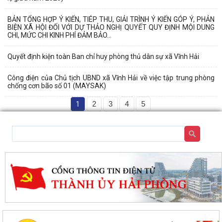
BẢN TỔNG HỢP Ý KIẾN, TIÉP THU, GIẢI TRÌNH Ý KIẾN GÓP Ý, PHẢN
BIỆN XÃ HỘI ĐỐI VỚI DỰ THẢO NGHỊ QUYẾT QUY ĐỊNH MỘI DUNG
CHI, MỨC CHI KINH PHÍ ĐẢM BẢO...
Quyết định kiện toàn Ban chỉ huy phòng thủ dân sự xã Vĩnh Hải
Công điện của Chủ tịch UBND xã Vĩnh Hải về việc tập trung phòng
chống cơn bão số 01 (MAYSAK)
1
2
3
4
5