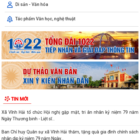
chính sách, người có công...
Di sản - Văn hóa
Quyết định về việc phê duyệt phương án tái cấu trúc thủ tục hành
Tác phẩm Văn học, nghệ thuật
chính lĩnh vực trẻ em thuộc phạm...
Phát huy truyền thống "Uống nước nhớ nguồn", tri ân các anh hùng liệt
sĩ, thương binh, bệnh binh và...
Xã Vĩnh Hải tổ chức Hội nghị gặp mặt, tri ân nhân kỷ niệm 79 năm
Ngày Thương binh - Liệt sĩ...
Ban Chỉ huy Quân sự xã Vĩnh Hải thăm, tặng quà gia đình chính sách
nhân dịp kỷ niệm 79 năm Ngày...
Hội nghị công bố Quyết định về công tác cán bộ Trạm Y tế xã
TIN MỚI
Quyết định Ban hành Bộ tiêu chí về nông thôn mới giai đoạn 2026 -
2030 trên địa bàn thành phố Hải...
TRUNG TÂM PHỤC VỤ HÀNH CHÍNH CÔNG XÃ VĨNH HẢI ĐẨY MẠNH
TUYÊN TRUYỀN, HỖ TRỢ NGƯỜI DÂN THỰC HIỆN THỦ...