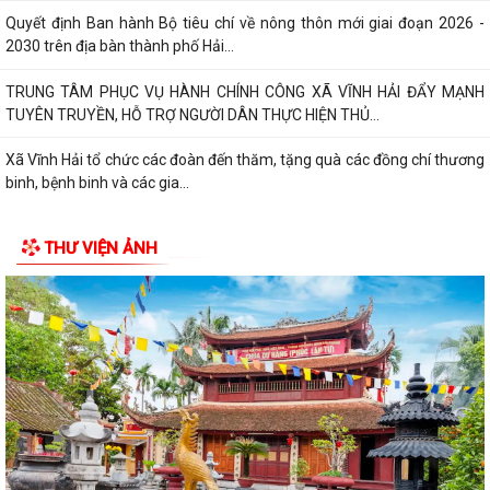
Quyết định Ban hành Bộ tiêu chí về nông thôn mới giai đoạn 2026 -
2030 trên địa bàn thành phố Hải...
TRUNG TÂM PHỤC VỤ HÀNH CHÍNH CÔNG XÃ VĨNH HẢI ĐẨY MẠNH
TUYÊN TRUYỀN, HỖ TRỢ NGƯỜI DÂN THỰC HIỆN THỦ...
Xã Vĩnh Hải tổ chức các đoàn đến thăm, tặng quà các đồng chí thương
binh, bệnh binh và các gia...
Quyết định về việc công bố Danh mục thủ tục hành chính mới ban
THƯ VIỆN ẢNH
hành, bị bãi bỏ thuộc phạm vi chức...
Quyết định Ban hành Bộ tiêu chí về nông thôn mới giai đoạn 2026 -
2030trên địa bàn thành phố Hải...
Xã Vĩnh Hải phối hợp với Hội đồng hương thành phố Hải Phòng, Chi hội
đồng hương Vĩnh Bảo tại thành...
Quyết định về việc công bố thủ tục hành chính đặc thù mới ban hành
lĩnh vực đất đai thuộc phạm vi...