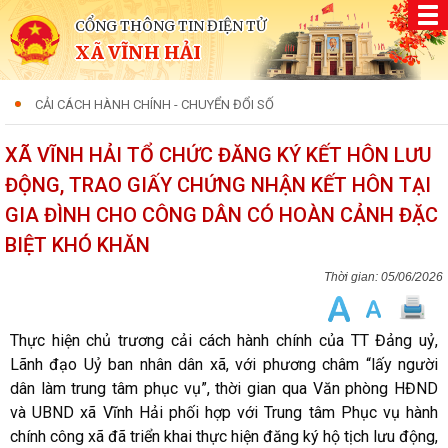
CỔNG THÔNG TIN ĐIỆN TỬ
XÃ VĨNH HẢI
CẢI CÁCH HÀNH CHÍNH - CHUYỂN ĐỔI SỐ
XÃ VĨNH HẢI TỔ CHỨC ĐĂNG KÝ KẾT HÔN LƯU
ĐỘNG, TRAO GIẤY CHỨNG NHẬN KẾT HÔN TẠI
GIA ĐÌNH CHO CÔNG DÂN CÓ HOÀN CẢNH ĐẶC
BIỆT KHÓ KHĂN
05/06/2026
Thực hiện chủ trương cải cách hành chính của TT Đảng uỷ,
Lãnh đạo Uỷ ban nhân dân xã, với phương châm “lấy người
dân làm trung tâm phục vụ”, thời gian qua Văn phòng HĐND
và UBND xã Vĩnh Hải phối hợp với Trung tâm Phục vụ hành
chính công xã đã triển khai thực hiện đăng ký hộ tịch lưu động,