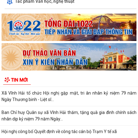
Tác phẩm Văn học, nghệ thuật
tuần đầu tháng 8 năm 2026
Xã Vĩnh Hải tổ chức lễ khởi công xây dựng nhà tình nghĩa tặng gia đình
thương binh nhân dịp kỷ...
Hội liên hiệp phụ nữ xã Vĩnh Hải thăm hỏi, tặng quà thân nhân gia đình
chính sách, người có công...
Quyết định về việc phê duyệt phương án tái cấu trúc thủ tục hành
chính lĩnh vực trẻ em thuộc phạm...
Phát huy truyền thống "Uống nước nhớ nguồn", tri ân các anh hùng liệt
TIN MỚI
sĩ, thương binh, bệnh binh và...
Xã Vĩnh Hải tổ chức Hội nghị gặp mặt, tri ân nhân kỷ niệm 79 năm
Ngày Thương binh - Liệt sĩ...
Ban Chỉ huy Quân sự xã Vĩnh Hải thăm, tặng quà gia đình chính sách
nhân dịp kỷ niệm 79 năm Ngày...
Hội nghị công bố Quyết định về công tác cán bộ Trạm Y tế xã