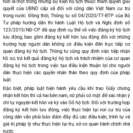
hôn là một trong những sự kiện hộ tịch thuộc thẩm quyền giải
quyết của UBND cấp xã đối với công dân Việt Nam cư trú
trong nước. Đồng thời, Thông tư số 04/2020/TT-BTP của Bộ
Tư pháp hướng dẫn thi hành Luật Hộ tịch và Nghị định số
123/2015/NĐ-CP đã quy định cụ thể về việc đăng ký hộ tịch
lưu động, bao gồm đăng ký kết hôn lưu động đối với những
trường hợp người dân không có điều kiện đến trực tiếp cơ
quan đăng ký hộ tịch. Thông tư cũng quy định việc tiếp nhận
hồ sơ, trả kết quả đăng ký hộ tịch và trách nhiệm của cơ quan
đăng ký hộ tịch trong việc tạo điều kiện thuận lợi cho người
dân thực hiện các quyền nhân thân theo quy định của pháp
luật.
Đặc biệt, pháp luật hiện hành yêu cầu khi trao Giấy chứng
nhận kết hôn thì cả hai bên nam, nữ phải có mặt để xác nhận ý
chí tự nguyện kết hôn và ký vào Sổ hộ tịch. Đối với trường hợp
đăng ký kết hôn lưu động, việc thực hiện tại nơi cư trú của
công dân vẫn phải bảo đảm đầy đủ các điều kiện, trình tự và
giá trị pháp lý như thực hiện tại trụ sở cơ quan hành chính nhà
nước.