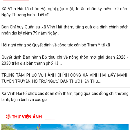
Xã Vĩnh Hải tổ chức Hội nghị gặp mặt, tri ân nhân kỷ niệm 79 năm
Ngày Thương binh - Liệt sĩ...
Ban Chỉ huy Quân sự xã Vĩnh Hải thăm, tặng quà gia đình chính sách
nhân dịp kỷ niệm 79 năm Ngày...
Hội nghị công bố Quyết định về công tác cán bộ Trạm Y tế xã
Quyết định Ban hành Bộ tiêu chí về nông thôn mới giai đoạn 2026 -
2030 trên địa bàn thành phố Hải...
TRUNG TÂM PHỤC VỤ HÀNH CHÍNH CÔNG XÃ VĨNH HẢI ĐẨY MẠNH
TUYÊN TRUYỀN, HỖ TRỢ NGƯỜI DÂN THỰC HIỆN THỦ...
Xã Vĩnh Hải tổ chức các đoàn đến thăm, tặng quà các đồng chí thương
binh, bệnh binh và các gia...
Quyết định về việc công bố Danh mục thủ tục hành chính mới ban
THƯ VIỆN ẢNH
hành, bị bãi bỏ thuộc phạm vi chức...
Quyết định Ban hành Bộ tiêu chí về nông thôn mới giai đoạn 2026 -