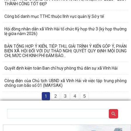
THÀNH CÔNG TỐT ĐẸP
Công bố danh mục TTHC thuộc lĩnh vực quản lý Sở y tế
Hội đồng nhân dân xã Vĩnh Hải tổ chức Kỳ họp thứ 3 (kỳ họp thường
lệ giữa năm 2026)
BẢN TỔNG HỢP Ý KIẾN, TIÉP THU, GIẢI TRÌNH Ý KIẾN GÓP Ý, PHẢN
BIỆN XÃ HỘI ĐỐI VỚI DỰ THẢO NGHỊ QUYẾT QUY ĐỊNH MỘI DUNG
CHI, MỨC CHI KINH PHÍ ĐẢM BẢO...
Quyết định kiện toàn Ban chỉ huy phòng thủ dân sự xã Vĩnh Hải
Công điện của Chủ tịch UBND xã Vĩnh Hải về việc tập trung phòng
chống cơn bão số 01 (MAYSAK)
1
2
3
4
5