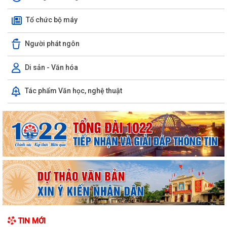
Tổ chức bộ máy
Người phát ngôn
Di sản - Văn hóa
Uỷ ban nhân dân xã Vĩnh Hải tổ chức Lễ chào cờ và sinh hoạt dưới cờ
Tác phẩm Văn học, nghệ thuật
tuần đầu tháng 8 năm 2026
Xã Vĩnh Hải tổ chức lễ khởi công xây dựng nhà tình nghĩa tặng gia đình
thương binh nhân dịp kỷ...
Hội liên hiệp phụ nữ xã Vĩnh Hải thăm hỏi, tặng quà thân nhân gia đình
chính sách, người có công...
Quyết định về việc phê duyệt phương án tái cấu trúc thủ tục hành
chính lĩnh vực trẻ em thuộc phạm...
Phát huy truyền thống "Uống nước nhớ nguồn", tri ân các anh hùng liệt
TIN MỚI
sĩ, thương binh, bệnh binh và...