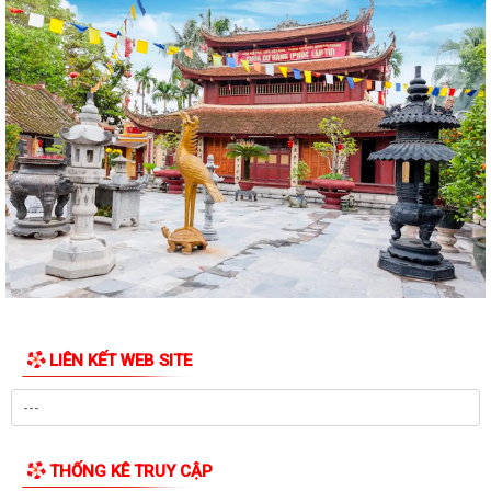
2030trên địa bàn thành phố Hải...
Xã Vĩnh Hải phối hợp với Hội đồng hương thành phố Hải Phòng, Chi hội
đồng hương Vĩnh Bảo tại thành...
Quyết định về việc công bố thủ tục hành chính đặc thù mới ban hành
lĩnh vực đất đai thuộc phạm vi...
UBND xã Vĩnh Hải triển khai Kế hoạch tổ chức các hoạt động kỷ niệm
79 năm Ngày Thương binh - Liệt...
Ban chỉ huy quân sự xã Vĩnh Hải tổ chức Hội nghị công bố, trao quyết
định miễn nhiệm, bổ nhiệm Thôn...
Nghị quyết Quy định nội dung chi, mức chi kinh phí bảo đảm cho công
LIÊN KẾT WEB SITE
tác xây dựng văn bản quy phạm...
KỲ HỌP THỨ 3 HĐND XÃ VĨNH HẢI KHÓA II, NHIỆM KỲ 2026 - 2031
THÀNH CÔNG TỐT ĐẸP
THỐNG KÊ TRUY CẬP
Công bố danh mục TTHC thuộc lĩnh vực quản lý Sở y tế