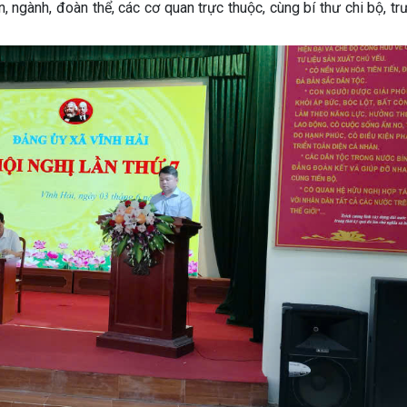
 ngành, đoàn thể, các cơ quan trực thuộc, cùng bí thư chi bộ, tr