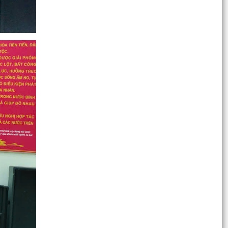
UBND XÃ VĨNH HẢI THÔNG BÁO CHUYỂN ĐỊA
ĐIỂM LÀM VIỆC CỦA LÃNH ĐẠO UBND XÃ VÀ
CÁC PHÒNG, BAN, ĐƠN VỊ
BẢN TỔNG HỢP Ý KIẾN, TIÉP THU, GIẢI TRÌNH Ý
KIẾN GÓP Ý, PHẢN BIỆN XÃ HỘI ĐỐI VỚI DỰ
THẢO NGHỊ QUYẾT...
Hội đồng nhân dân xã Vĩnh Hải tổ chức tiếp xúc
cử tri trước kỳ họp thường lệ giữa năm 2026
HĐND xã...
LỄ CHÀO CỜ THÁNG 7 PHÁT HUY TINH THẦN
ĐOÀN KẾT, QUYẾT TÂM HOÀN THÀNH NHIỆM
VỤ
Quyết định kiện toàn Ban chỉ huy phòng thủ dân
sự xã Vĩnh Hải
UBND xã Vĩnh Hải triển khai khẩn trương các
biện pháp ứng phó cơn bão số 01 (MAYSAK)