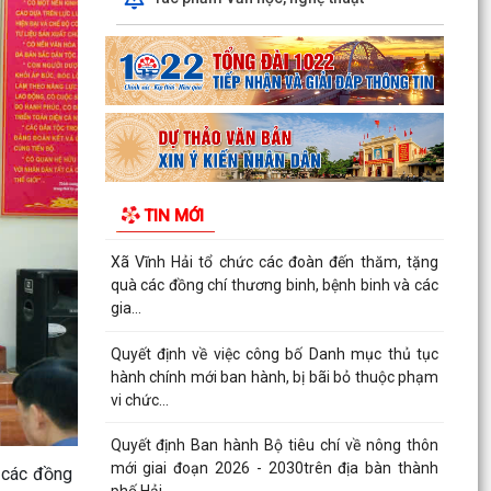
Hội nghị công bố Quyết định về công tác cán bộ
Trạm Y tế xã
Quyết định Ban hành Bộ tiêu chí về nông thôn
mới giai đoạn 2026 - 2030 trên địa bàn thành
phố Hải...
TRUNG TÂM PHỤC VỤ HÀNH CHÍNH CÔNG XÃ
VĨNH HẢI ĐẨY MẠNH TUYÊN TRUYỀN, HỖ TRỢ
TIN MỚI
NGƯỜI DÂN THỰC HIỆN THỦ...
Xã Vĩnh Hải tổ chức các đoàn đến thăm, tặng
quà các đồng chí thương binh, bệnh binh và các
gia...
Quyết định về việc công bố Danh mục thủ tục
hành chính mới ban hành, bị bãi bỏ thuộc phạm
vi chức...
Quyết định Ban hành Bộ tiêu chí về nông thôn
mới giai đoạn 2026 - 2030trên địa bàn thành
 các đồng