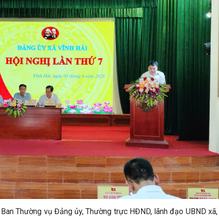
, Ban Thường vụ Đảng ủy, Thường trực HĐND, lãnh đạo UBND xã,