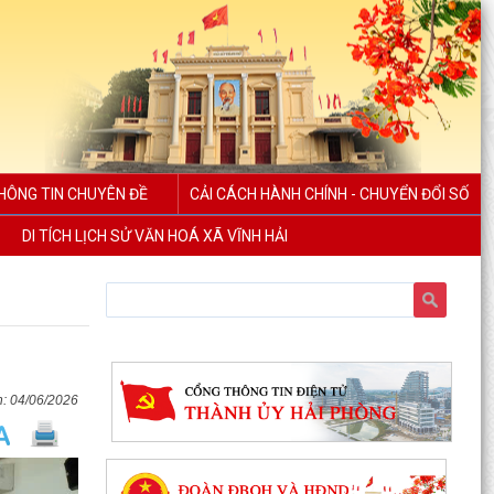
HÔNG TIN CHUYÊN ĐỀ
CẢI CÁCH HÀNH CHÍNH - CHUYỂN ĐỔI SỐ
DI TÍCH LỊCH SỬ VĂN HOÁ XÃ VĨNH HẢI
Uỷ ban nhân dân xã Vĩnh Hải tổ chức Lễ chào cờ
và sinh hoạt dưới cờ tuần đầu tháng 8 năm
2026
04/06/2026
Xã Vĩnh Hải tổ chức lễ khởi công xây dựng nhà
tình nghĩa tặng gia đình thương binh nhân dịp
kỷ...