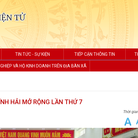
IỆN TỬ
TIN TỨC - SỰ KIỆN
TIẾP CẬN THÔNG TIN
T
GHIỆP VÀ HỘ KINH DOANH TRÊN ĐỊA BÀN XÃ
ĨNH HẢI MỞ RỘNG LẦN THỨ 7