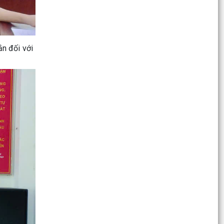
LẦN THỨ I, NHIỆM KỲ 2026–2031 THÀNH CÔNG
TỐT ĐẸP
Quyết định công bố danh mục thủ tục hành
chính
ắn đối với
Quyết định công bố danh mục thủ tục hành
chính
XÃ VĨNH HẢI TỔ CHỨC HỘI NGHỊ ĐỐI THOẠI
GIỮA ĐỒNG CHÍ BÍ THƯ ĐẢNG ỦY, ĐỒNG CHÍ CHỦ
TỊCH UBND XÃ VỚI...
XÃ VĨNH HẢI TỔ CHỨC HỘI NGHỊ KỶ NIỆM 25
NĂM NGÀY GIA ĐÌNH VIỆT NAM VÀ TUYÊN
DƯƠNG GIA ĐÌNH VĂN HÓA...
XÃ VĨNH HẢI PHÁT ĐỘNG CHUNG TAY ỦNG HỘ
CHIẾN DỊCH 500 NGÀY, ĐÊM LẤY MẪU HÀI CỐT
LIỆT SĨ GIÁM ĐỊNH...
Đề án sắp xếp, tổ chức lại các thôn trên địa bàn