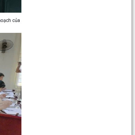
XÃ VĨNH HẢI KHẨN TRƯƠNG TRIỂN KHAI CÁC
BIỆN PHÁP ỨNG PHÓ BÃO SỐ 1 (BÃO MAYSAK)
VÀ MƯA LŨ SAU BÃO
 hoạch của
Công điện của Chủ tịch UBND xã Vĩnh Hải về việc
tập trung phòng chống cơn bão số 01
(MAYSAK)
TỔ ĐẠI BIỂU HĐND THÀNH PHỐ SỐ 8 TIẾP XÚC
CỬ TRI TRƯỚC KỲ HỌP THƯỜNG LỆ GIỮA NĂM
2026
Hội nghị công bố các Quyết định về công tác tổ
chức đối với các Chi bộ cơ sở trực thuộc và công
tác...
Dự thảo Nghị quyết Quy định nội dung chi, mức
chi kinh phí bảo đảm cho công tác xây dựng văn
bản...
ĐẠI HỘI ĐẠI BIỂU HỘI KHUYẾN HỌC XÃ VĨNH HẢI