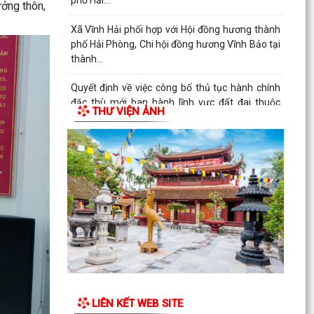
phố Hải...
ưởng thôn,
Xã Vĩnh Hải phối hợp với Hội đồng hương thành
phố Hải Phòng, Chi hội đồng hương Vĩnh Bảo tại
thành...
Quyết định về việc công bố thủ tục hành chính
đặc thù mới ban hành lĩnh vực đất đai thuộc
THƯ VIỆN ẢNH
phạm vi...
UBND xã Vĩnh Hải triển khai Kế hoạch tổ chức
các hoạt động kỷ niệm 79 năm Ngày Thương
binh - Liệt...
Ban chỉ huy quân sự xã Vĩnh Hải tổ chức Hội
nghị công bố, trao quyết định miễn nhiệm, bổ
nhiệm Thôn...
Nghị quyết Quy định nội dung chi, mức chi kinh
phí bảo đảm cho công tác xây dựng văn bản
quy phạm...
LIÊN KẾT WEB SITE