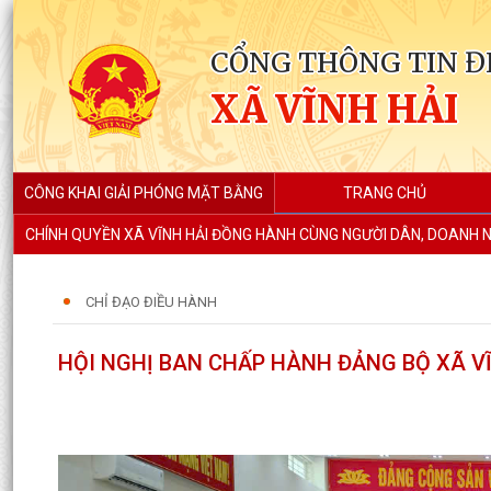
CỔNG THÔNG TIN Đ
XÃ VĨNH HẢI
CÔNG KHAI GIẢI PHÓNG MẶT BẰNG
TRANG CHỦ
CHÍNH QUYỀN XÃ VĨNH HẢI ĐỒNG HÀNH CÙNG NGƯỜI DÂN, DOANH N
CHỈ ĐẠO ĐIỀU HÀNH
HỘI NGHỊ BAN CHẤP HÀNH ĐẢNG BỘ XÃ V